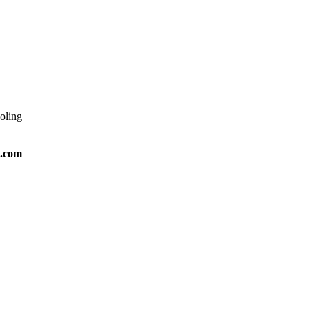
ooling
l.com