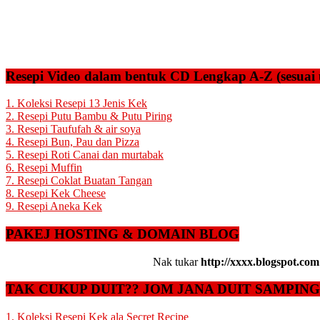
Resepi Video dalam bentuk CD Lengkap A-Z (sesuai 
1. Koleksi Resepi 13 Jenis Kek
2. Resepi Putu Bambu & Putu Piring
3. Resepi Taufufah & air soya
4. Resepi Bun, Pau dan Pizza
5. Resepi Roti Canai dan murtabak
6. Resepi Muffin
7. Resepi Coklat Buatan Tangan
8. Resepi Kek Cheese
9. Resepi Aneka Kek
PAKEJ HOSTING & DOMAIN BLOG
Nak tukar
http://xxxx.blogspot.com
TAK CUKUP DUIT?? JOM JANA DUIT SAMPIN
1. Koleksi Resepi Kek ala Secret Recipe