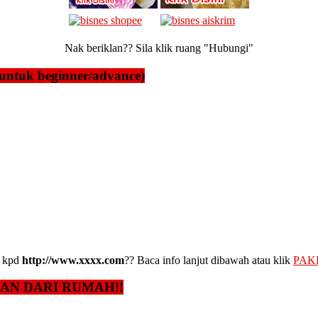
Nak beriklan?? Sila klik ruang "Hubungi"
untuk beginner/advance)
kpd
http://www.xxxx.com
?? Baca info lanjut dibawah atau klik
PAK
GAN DARI RUMAH!!