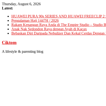
Skip
Thursday, August 6, 2026
to
Latest:
content
HUAWEI PURA 90s SERIES AND HUAWEI FREECLIP 2 
Pengalaman Haji 1447H / 2026
Rakam Kenangan Raya Anda di The Empire Studio – Studio Ba
Anak Nak Sedondon Raya dengan Ayah di Kacax
Bebaskan Diri Daripada Nebulizer Dan Kekal Cerdas Dengan D
Ciktom
A lifestyle & parenting blog