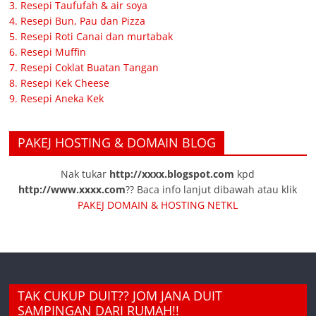
3. Resepi Taufufah & air soya
4. Resepi Bun, Pau dan Pizza
5. Resepi Roti Canai dan murtabak
6. Resepi Muffin
7. Resepi Coklat Buatan Tangan
8. Resepi Kek Cheese
9. Resepi Aneka Kek
PAKEJ HOSTING & DOMAIN BLOG
Nak tukar
http://xxxx.blogspot.com
kpd
http://www.xxxx.com
?? Baca info lanjut dibawah atau klik
PAKEJ DOMAIN & HOSTING NETKL
TAK CUKUP DUIT?? JOM JANA DUIT
SAMPINGAN DARI RUMAH!!