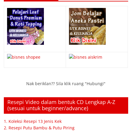
Nak beriklan?? Sila klik ruang "Hubungi"
Resepi Video dalam bentuk CD Lengkap A-Z
(sesuai untuk beginner/advance)
1. Koleksi Resepi 13 Jenis Kek
2. Resepi Putu Bambu & Putu Piring