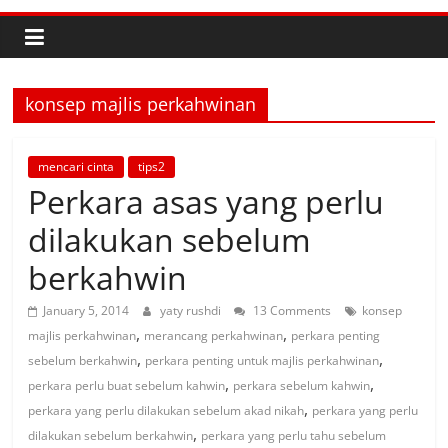
konsep majlis perkahwinan
mencari cinta
tips2
Perkara asas yang perlu
dilakukan sebelum
berkahwin
January 5, 2014
yaty rushdi
13 Comments
konsep
,
,
majlis perkahwinan
merancang perkahwinan
perkara penting
,
,
sebelum berkahwin
perkara penting untuk majlis perkahwinan
,
,
perkara perlu buat sebelum kahwin
perkara sebelum kahwin
,
perkara yang perlu dilakukan sebelum akad nikah
perkara yang perlu
,
dilakukan sebelum berkahwin
perkara yang perlu tahu sebelum