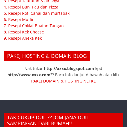
3. Resepi Taufufah & air soya
4. Resepi Bun, Pau dan Pizza
5. Resepi Roti Canai dan murtabak
6. Resepi Muffin
7. Resepi Coklat Buatan Tangan
8. Resepi Kek Cheese
9. Resepi Aneka Kek
PAKEJ HOSTING & DOMAIN BLOG
Nak tukar
http://xxxx.blogspot.com
kpd
http://www.xxxx.com
?? Baca info lanjut dibawah atau klik
PAKEJ DOMAIN & HOSTING NETKL
TAK CUKUP DUIT?? JOM JANA DUIT
SAMPINGAN DARI RUMAH!!