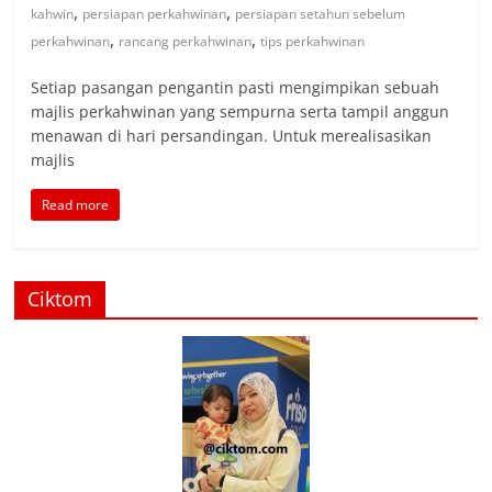
,
,
kahwin
persiapan perkahwinan
persiapan setahun sebelum
,
,
perkahwinan
rancang perkahwinan
tips perkahwinan
Setiap pasangan pengantin pasti mengimpikan sebuah
majlis perkahwinan yang sempurna serta tampil anggun
menawan di hari persandingan. Untuk merealisasikan
majlis
Read more
Ciktom