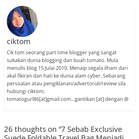
ciktom
Cik tom seorang part time blogger yang sangat
sukakan dunia blogging dan buah tomato. Mula
menulis blog 15 Julai 2010. Menaip segala ilham dari
akal fikiran dan hati ke dunia alam cyber. Sebarang
persoalan atau pengiklanan/advertorial/review sila
hubungi ciktom;
tomatogurl86[at]gmail.com...gantikan [at] dengan @
26 thoughts on “
7 Sebab Exclusive
Suede Foldable Travel Bag Menjadi