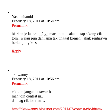
Yasminhamid
February 18, 2011 at 10:54 am
Permalink
biarkan je la..orang2 yg macam tu… akak tetap sikong cik
tom.. walau pun dah lama tak tinggal komen.. akak sentiaswa
berkunjung ke sini
Reply
akuwanny
February 18, 2011 at 10:56 am
Permalink
cik tom jangan la tawar hati..
meh join contest ni..
dah tag cik tom tau…
http://aku-wanny.blogspot.com/2011/02/contest-pic-hitam-