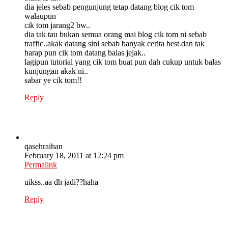
dia jeles sebab pengunjung tetap datang blog cik tom
walaupun
cik tom jarang2 bw..
dia tak tau bukan semua orang mai blog cik tom ni sebab
traffic..akak datang sini sebab banyak cerita best.dan tak
harap pun cik tom datang balas jejak..
lagipun tutorial yang cik tom buat pun dah cukup untuk balas
kunjungan akak ni..
sabar ye cik tom!!
Reply
qasehraihan
February 18, 2011 at 12:24 pm
Permalink
uikss..aa dh jadi??haha
Reply