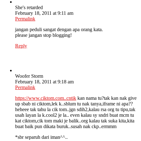
She's retarded
February 18, 2011 at 9:11 am
Permalink
jangan peduli sangat dengan apa orang kata.
please jangan stop blogging!
Reply
Woofer Storm
February 18, 2011 at 9:18 am
Permalink
https://www.ciktom.com..cntik
kan nama tu?tak kan nak give
up sbab ni ciktom,lek k..sblum tu nak tanya,iframe ni apa??
heheee tak tahu la cik tom..jgn sdih2,kalau rsa org tu tipu,tak
usah layan la k.cool2 je la.. even kalau sy sndri buat mcm tu
kat ciktom,cik tom maki je balik..org kalau tak suka kita,kita
buat baik pun dikata buruk..susah nak ckp..ermmm
*sbr separuh dari iman^^..