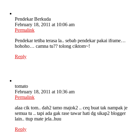
Pendekar Berkuda
February 18, 2011 at 10:06 am
Permalink
Pendekar tetiba terasa la.. sebab pendekar pakai iframe…
hohoho… camna tu?? tolong ciktom~!
Reply
tomato
February 18, 2011 at 10:36 am
Permalink
alaa cik tom.. dah2 tamo majok2 .. ceq buat tak nampak je
semua tu .. tapi ada gak rase tawar hati dg sikap2 blogger
lain.. ttup mate jela..huu
Reply