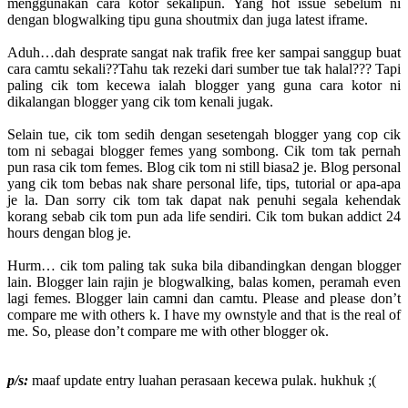
menggunakan cara kotor sekalipun. Yang hot issue sebelum ni
dengan blogwalking tipu guna shoutmix dan juga latest iframe.
Aduh…dah desprate sangat nak trafik free ker sampai sanggup buat
cara camtu sekali??Tahu tak rezeki dari sumber tue tak halal??? Tapi
paling cik tom kecewa ialah blogger yang guna cara kotor ni
dikalangan blogger yang cik tom kenali jugak.
Selain tue, cik tom sedih dengan sesetengah blogger yang cop cik
tom ni sebagai blogger femes yang sombong. Cik tom tak pernah
pun rasa cik tom femes. Blog cik tom ni still biasa2 je. Blog personal
yang cik tom bebas nak share personal life, tips, tutorial or apa-apa
je la. Dan sorry cik tom tak dapat nak penuhi segala kehendak
korang sebab cik tom pun ada life sendiri. Cik tom bukan addict 24
hours dengan blog je.
Hurm… cik tom paling tak suka bila dibandingkan dengan blogger
lain. Blogger lain rajin je blogwalking, balas komen, peramah even
lagi femes. Blogger lain camni dan camtu. Please and please don’t
compare me with others k. I have my ownstyle and that is the real of
me. So, please don’t compare me with other blogger ok.
p/s:
maaf update entry luahan perasaan kecewa pulak. hukhuk ;(