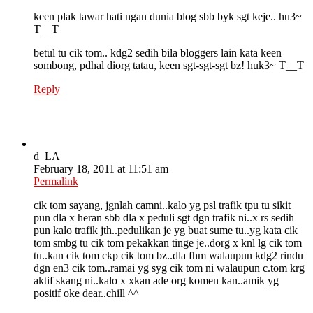
keen plak tawar hati ngan dunia blog sbb byk sgt keje.. hu3~
T__T
betul tu cik tom.. kdg2 sedih bila bloggers lain kata keen
sombong, pdhal diorg tatau, keen sgt-sgt-sgt bz! huk3~ T__T
Reply
d_LA
February 18, 2011 at 11:51 am
Permalink
cik tom sayang, jgnlah camni..kalo yg psl trafik tpu tu sikit
pun dla x heran sbb dla x peduli sgt dgn trafik ni..x rs sedih
pun kalo trafik jth..pedulikan je yg buat sume tu..yg kata cik
tom smbg tu cik tom pekakkan tinge je..dorg x knl lg cik tom
tu..kan cik tom ckp cik tom bz..dla fhm walaupun kdg2 rindu
dgn en3 cik tom..ramai yg syg cik tom ni walaupun c.tom krg
aktif skang ni..kalo x xkan ade org komen kan..amik yg
positif oke dear..chill ^^