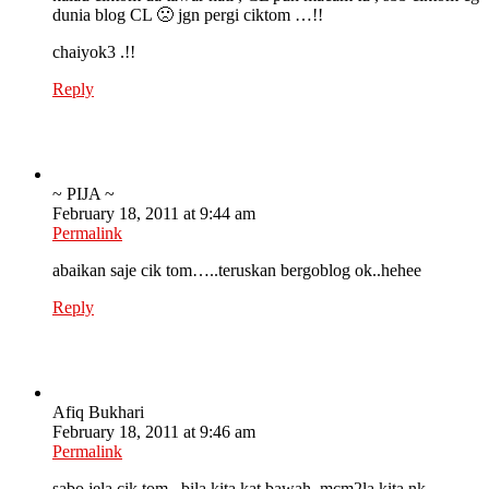
dunia blog CL 🙁 jgn pergi ciktom …!!
chaiyok3 .!!
Reply
~ PIJA ~
February 18, 2011 at 9:44 am
Permalink
abaikan saje cik tom…..teruskan bergoblog ok..hehee
Reply
Afiq Bukhari
February 18, 2011 at 9:46 am
Permalink
sabo jela cik tom.. bila kita kat bawah, mcm2la kita nk