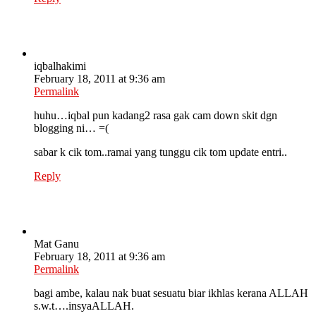
iqbalhakimi
February 18, 2011 at 9:36 am
Permalink
huhu…iqbal pun kadang2 rasa gak cam down skit dgn
blogging ni… =(
sabar k cik tom..ramai yang tunggu cik tom update entri..
Reply
Mat Ganu
February 18, 2011 at 9:36 am
Permalink
bagi ambe, kalau nak buat sesuatu biar ikhlas kerana ALLAH
s.w.t….insyaALLAH.