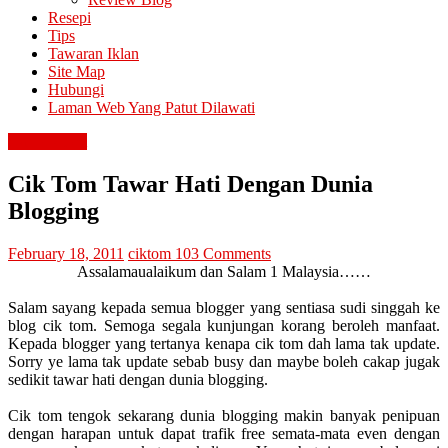
Resepi
Tips
Tawaran Iklan
Site Map
Hubungi
Laman Web Yang Patut Dilawati
diari cik tom
Cik Tom Tawar Hati Dengan Dunia
Blogging
February 18, 2011
ciktom
103 Comments
Assalamaualaikum dan Salam 1 Malaysia……
Salam sayang kepada semua blogger yang sentiasa sudi singgah ke
blog cik tom. Semoga segala kunjungan korang beroleh manfaat.
Kepada blogger yang tertanya kenapa cik tom dah lama tak update.
Sorry ye lama tak update sebab busy dan maybe boleh cakap jugak
sedikit tawar hati dengan dunia blogging.
Cik tom tengok sekarang dunia blogging makin banyak penipuan
dengan harapan untuk dapat trafik free semata-mata even dengan