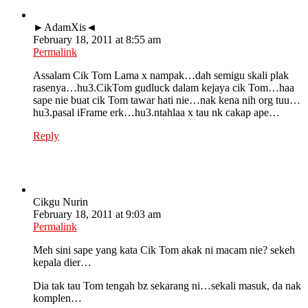
►AdamXis◄
February 18, 2011 at 8:55 am
Permalink
Assalam Cik Tom Lama x nampak…dah semigu skali plak
rasenya…hu3.CikTom gudluck dalam kejaya cik Tom…haa
sape nie buat cik Tom tawar hati nie…nak kena nih org tuu…
hu3.pasal iFrame erk…hu3.ntahlaa x tau nk cakap ape…
Reply
Cikgu Nurin
February 18, 2011 at 9:03 am
Permalink
Meh sini sape yang kata Cik Tom akak ni macam nie? sekeh
kepala dier…
Dia tak tau Tom tengah bz sekarang ni…sekali masuk, da nak
komplen…