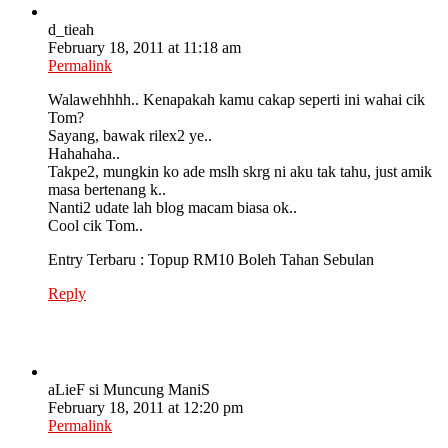
d_tieah
February 18, 2011 at 11:18 am
Permalink
Walawehhhh.. Kenapakah kamu cakap seperti ini wahai cik
Tom?
Sayang, bawak rilex2 ye..
Hahahaha..
Takpe2, mungkin ko ade mslh skrg ni aku tak tahu, just amik
masa bertenang k..
Nanti2 udate lah blog macam biasa ok..
Cool cik Tom..
Entry Terbaru : Topup RM10 Boleh Tahan Sebulan
Reply
aLieF si Muncung ManiS
February 18, 2011 at 12:20 pm
Permalink