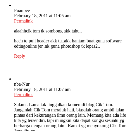
Puanbee
February 18, 2011 at 11:05 am
Permalink
alaahhcik tom tk sombong akk tahu..
heeh tq puji header akk tu..akk hantam buat guna software
edtingonline jer..nk guna photoshop tk lepas2..
Reply
nba-Nur
February 18, 2011 at 11:07 am
Permalink
Salam.. Lama tak tinggalkan komen di blog Cik Tom.
Janganlah Cik Tom merajuk hati, biasalah orang ambil jalan
pintas dari kekurangan ilmu orang lain. Memang kita ada life
kita yg tersendiri, tapi mungkin kita dapat kongsi sesuatu yg
berharga dengan orang lain.. Ramai yg menyokong Cik Tom..
Jaga diri ye..