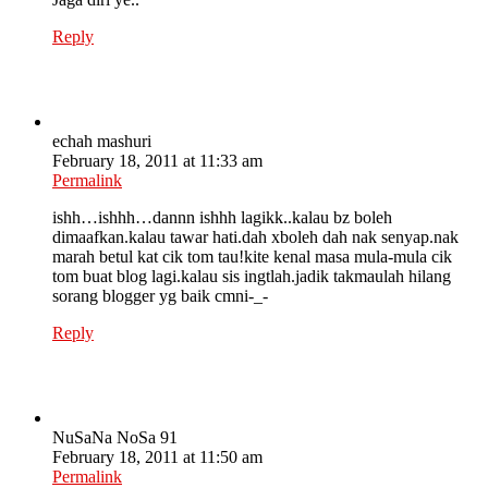
Reply
echah mashuri
February 18, 2011 at 11:33 am
Permalink
ishh…ishhh…dannn ishhh lagikk..kalau bz boleh
dimaafkan.kalau tawar hati.dah xboleh dah nak senyap.nak
marah betul kat cik tom tau!kite kenal masa mula-mula cik
tom buat blog lagi.kalau sis ingtlah.jadik takmaulah hilang
sorang blogger yg baik cmni-_-
Reply
NuSaNa NoSa 91
February 18, 2011 at 11:50 am
Permalink