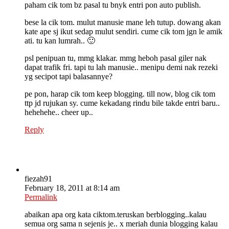
paham cik tom bz pasal tu bnyk entri pon auto publish.
bese la cik tom. mulut manusie mane leh tutup. dowang akan
kate ape sj ikut sedap mulut sendiri. cume cik tom jgn le amik
ati. tu kan lumrah.. 🙂
psl penipuan tu, mmg klakar. mmg heboh pasal giler nak
dapat trafik fri. tapi tu lah manusie.. menipu demi nak rezeki
yg secipot tapi balasannye?
pe pon, harap cik tom keep blogging. till now, blog cik tom
ttp jd rujukan sy. cume kekadang rindu bile takde entri baru..
hehehehe.. cheer up..
Reply
fiezah91
February 18, 2011 at 8:14 am
Permalink
abaikan apa org kata ciktom.teruskan berblogging..kalau
semua org sama n sejenis je.. x meriah dunia blogging kalau