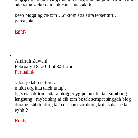
ade yang sedar dan nak cari…wakakak
keep blogging ciktom….ciktom ada aura tersendiri…
percayalah…
Reply
Amirrah Zawani
February 18, 2011 at 8:51 am
Permalink
sabar je lah cik tom..
mulut org kita taleh tutup..
bg saya cik tom antara blogger yg peramah.. tak sombong
langsung.. mybe skrg ni cik tom bz tak sempat singgah blog
dorang, sbb tu dorg kata cik tom sombong kot.. sabar je lah
eyhh 🙂
Reply