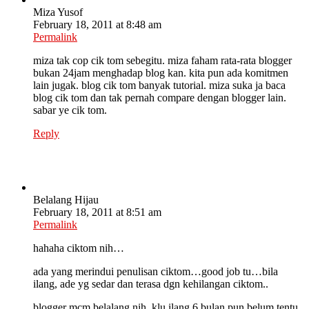
Miza Yusof
February 18, 2011 at 8:48 am
Permalink
miza tak cop cik tom sebegitu. miza faham rata-rata blogger
bukan 24jam menghadap blog kan. kita pun ada komitmen
lain jugak. blog cik tom banyak tutorial. miza suka ja baca
blog cik tom dan tak pernah compare dengan blogger lain.
sabar ye cik tom.
Reply
Belalang Hijau
February 18, 2011 at 8:51 am
Permalink
hahaha ciktom nih…
ada yang merindui penulisan ciktom…good job tu…bila
ilang, ade yg sedar dan terasa dgn kehilangan ciktom..
blogger mcm belalang nih, klu ilang 6 bulan pun belum tentu