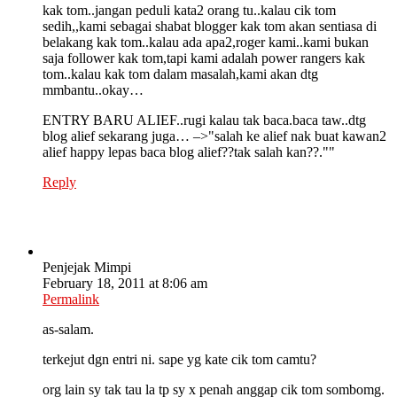
kak tom..jangan peduli kata2 orang tu..kalau cik tom
sedih,,kami sebagai shabat blogger kak tom akan sentiasa di
belakang kak tom..kalau ada apa2,roger kami..kami bukan
saja follower kak tom,tapi kami adalah power rangers kak
tom..kalau kak tom dalam masalah,kami akan dtg
mmbantu..okay…
ENTRY BARU ALIEF..rugi kalau tak baca.baca taw..dtg
blog alief sekarang juga… –>"salah ke alief nak buat kawan2
alief happy lepas baca blog alief??tak salah kan??.""
Reply
Penjejak Mimpi
February 18, 2011 at 8:06 am
Permalink
as-salam.
terkejut dgn entri ni. sape yg kate cik tom camtu?
org lain sy tak tau la tp sy x penah anggap cik tom sombomg.