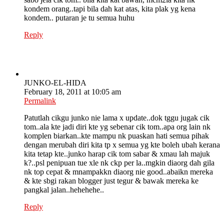
kondem orang..tapi bila dah kat atas, kita plak yg kena
kondem.. putaran je tu semua huhu
Reply
JUNKO-EL-HIDA
February 18, 2011 at 10:05 am
Permalink
Patutlah cikgu junko nie lama x update..dok tggu jugak cik
tom..ala kte jadi diri kte yg sebenar cik tom..apa org lain nk
komplen biarkan..kte mampu nk puaskan hati semua pihak
dengan merubah diri kita tp x semua yg kte boleh ubah kerana
kita tetap kte..junko harap cik tom sabar & xmau lah majuk
k?..psl penipuan tue xle nk ckp per la..mgkin diaorg dah gila
nk top cepat & mnampakkn diaorg nie good..abaikn mereka
& kte sbgi rakan blogger just tegur & bawak mereka ke
pangkal jalan..hehehehe..
Reply