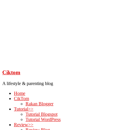
Ciktom
A lifestyle & parenting blog
Home
CikTom
Rakan Blogger
Tutorial>>
Tutorial Blogspot
Tutorial WordPress
Review>>
Review Blog