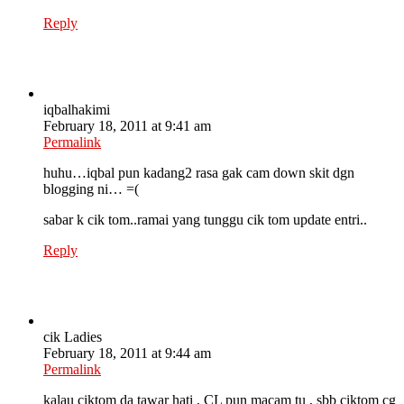
Reply
iqbalhakimi
February 18, 2011 at 9:41 am
Permalink
huhu…iqbal pun kadang2 rasa gak cam down skit dgn
blogging ni… =(
sabar k cik tom..ramai yang tunggu cik tom update entri..
Reply
cik Ladies
February 18, 2011 at 9:44 am
Permalink
kalau ciktom da tawar hati , CL pun macam tu , sbb ciktom cg