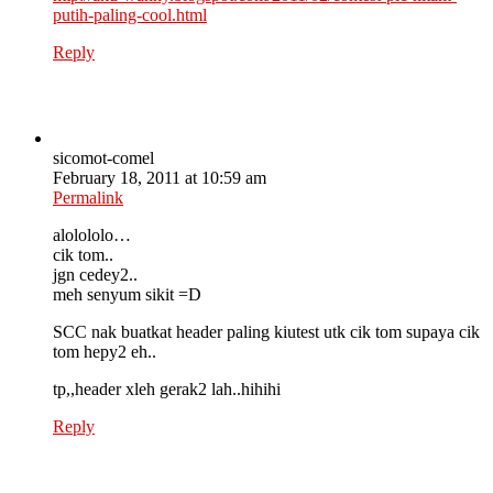
putih-paling-cool.html
Reply
sicomot-comel
February 18, 2011 at 10:59 am
Permalink
alolololo…
cik tom..
jgn cedey2..
meh senyum sikit =D
SCC nak buatkat header paling kiutest utk cik tom supaya cik
tom hepy2 eh..
tp,,header xleh gerak2 lah..hihihi
Reply