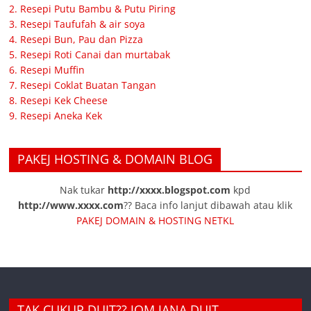
2. Resepi Putu Bambu & Putu Piring
3. Resepi Taufufah & air soya
4. Resepi Bun, Pau dan Pizza
5. Resepi Roti Canai dan murtabak
6. Resepi Muffin
7. Resepi Coklat Buatan Tangan
8. Resepi Kek Cheese
9. Resepi Aneka Kek
PAKEJ HOSTING & DOMAIN BLOG
Nak tukar
http://xxxx.blogspot.com
kpd
http://www.xxxx.com
?? Baca info lanjut dibawah atau klik
PAKEJ DOMAIN & HOSTING NETKL
TAK CUKUP DUIT?? JOM JANA DUIT