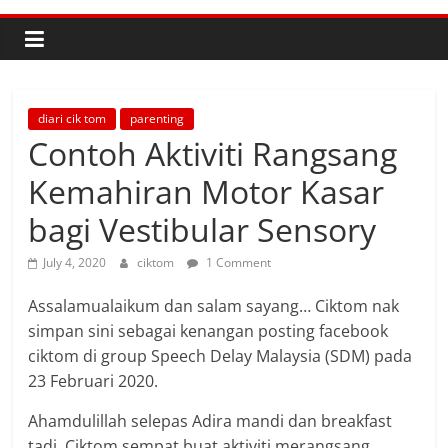
diari cik tom
parenting
Contoh Aktiviti Rangsang
Kemahiran Motor Kasar
bagi Vestibular Sensory
July 4, 2020
ciktom
1 Comment
Assalamualaikum dan salam sayang… Ciktom nak
simpan sini sebagai kenangan posting facebook
ciktom di group Speech Delay Malaysia (SDM) pada
23 Februari 2020.
Ahamdulillah selepas Adira mandi dan breakfast
tadi. Ciktom sempat buat aktiviti merangsang