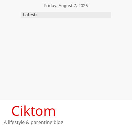
Skip
Friday, August 7, 2026
to
Latest:
content
Ciktom
A lifestyle & parenting blog