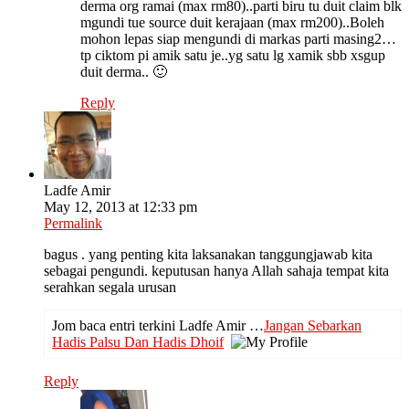
derma org ramai (max rm80)..parti biru tu duit claim blk
mgundi tue source duit kerajaan (max rm200)..Boleh
mohon lepas siap mengundi di markas parti masing2…
tp ciktom pi amik satu je..yg satu lg xamik sbb xsgup
duit derma.. 🙂
Reply
Ladfe Amir
May 12, 2013 at 12:33 pm
Permalink
bagus . yang penting kita laksanakan tanggungjawab kita
sebagai pengundi. keputusan hanya Allah sahaja tempat kita
serahkan segala urusan
Jom baca entri terkini Ladfe Amir …
Jangan Sebarkan
Hadis Palsu Dan Hadis Dhoif
Reply