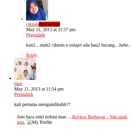
ciktom
Post author
May 11, 2013 at 11:57 pm
Permalink
kan2…ntah2 ciktom n onlajer ada bau2 bacang…hehe..
Reply
titan
May 11, 2013 at 11:54 pm
Permalink
kali pertama mengundikahh??
Jom baca entri terkini titan …
Review Berbayar – Sila upah
gua.