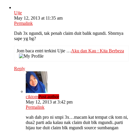
Ujie
May 12, 2013 at 11:35 am
Permalink
Dah 3x ngundi, tak penah claim duit balik ngundi. Sbnrnya
sape yg bg?
Jom baca entri terkini Ujie …
Aku dan Kau : Kita Berbeza
Reply
ciktom
Post author
May 12, 2013 at 3:42 pm
Permalink
wah dah pro ni smpi 3x…macam kat tempat cik tom ni,
dua2 parti ada kalau nak claim duit blk mgundi..parti
hijau tue duit claim blk mgundi source sumbangan