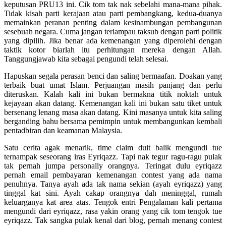
keputusan PRU13 ini. Cik tom tak nak sebelahi mana-mana pihak.
Tidak kisah parti kerajaan atau parti pembangkang, kedua-duanya
memainkan peranan penting dalam kesinambungan pembangunan
sesebuah negara. Cuma jangan terlampau taksub dengan parti politik
yang dipilih. Jika benar ada kemenangan yang diperolehi dengan
taktik kotor biarlah itu perhitungan mereka dengan Allah.
Tanggungjawab kita sebagai pengundi telah selesai.
Hapuskan segala perasan benci dan saling bermaafan. Doakan yang
terbaik buat umat Islam. Perjuangan masih panjang dan perlu
diteruskan. Kalah kali ini bukan bermakna titik noktah untuk
kejayaan akan datang. Kemenangan kali ini bukan satu tiket untuk
bersenang lenang masa akan datang. Kini masanya untuk kita saling
berganding bahu bersama pemimpin untuk membangunkan kembali
pentadbiran dan keamanan Malaysia.
Satu cerita agak menarik, time claim duit balik mengundi tue
ternampak seseorang iras Eyriqazz. Tapi nak tegur ragu-ragu pulak
tak pernah jumpa personally orangnya. Teringat dulu eyriqazz
pernah email pembayaran kemenangan contest yang ada nama
penuhnya. Tanya ayah ada tak nama sekian (ayah eyriqazz) yang
tinggal kat sini. Ayah cakap orangnya dah meninggal, rumah
keluarganya kat area atas. Tengok entri Pengalaman kali pertama
mengundi dari eyriqazz, rasa yakin orang yang cik tom tengok tue
eyriqazz. Tak sangka pulak kenal dari blog, pernah menang contest