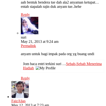
aah bentuk bendera tue dah ala2 anyaman ketupat…
entah siapalah rajin duk anyam tue..hehe
Reply
suri
May 21, 2013 at 9:24 am
Permalink
anyam untuk bagi impak pada org yg buang undi
Jom baca entri terkini suri …
Sebab-Sebab Menerima
Hadiah
Reply
FaizAlias
May 12, 2013 at 7:23 am