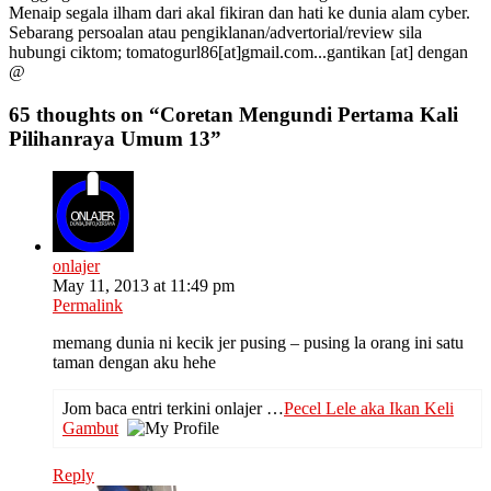
Menaip segala ilham dari akal fikiran dan hati ke dunia alam cyber.
Sebarang persoalan atau pengiklanan/advertorial/review sila
hubungi ciktom; tomatogurl86[at]gmail.com...gantikan [at] dengan
@
65 thoughts on “
Coretan Mengundi Pertama Kali
Pilihanraya Umum 13
”
onlajer
May 11, 2013 at 11:49 pm
Permalink
memang dunia ni kecik jer pusing – pusing la orang ini satu
taman dengan aku hehe
Jom baca entri terkini onlajer …
Pecel Lele aka Ikan Keli
Gambut
Reply