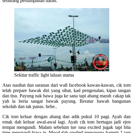
sebarang pertumpahan darah.
Sekitar traffic light laluan utama
Atas nasihat dan saranan dari wall facebook kawan-kawan, cik tom
telah prepare bawak diri yang sihat, kad pengenalan, kipas tangan
dan tisu. Payung nak bawa juga ke sana tapi abang marah cakap tak
yah la beria sangat bawak payung. Beratur bawah bangunan
sekolah dan tak panas. hehe..
Cik tom keluar dengan abang dan adik pukul 10 pagi. Ayah dan
emak dah keluar awal-awal lagi. Ayah cik tom bertugas jadi ejen
tempat mengundi. Malam sebelum tue rasa excited jugak tapi bila
time mengundi biasa je. Mood dah spoiled menunggu hampir 2 jam