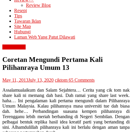
Review Blog
Resepi
Tips
Tawaran Iklan
Site Map
Hubungi
Laman Web Yang Patut Dilawati
diari cik tom
Coretan Mengundi Pertama Kali
Pilihanraya Umum 13
May 11, 2013
July 13, 2020
ciktom
65 Comments
Assalamualaikum dan Salam Sejahtera… Cerita yang cik tom nak
share kali ni memang dah basi. Dah ramai yang share last week.
haha… Ini pengalaman kali pertama mengundi dalam Pilihanraya
Umum Malaysia. Kalau pilihanraya masa universiti tue dah biasa
dah. hehe… Perbandingan suasana kempen pilihanraya di
Terengganu lebih meriah berbanding di Negeri Sembilan. Dengan
pelbagai bentuk replika hasil idea kreatif parti yang bertanding di
sini. Alhamdulillah pilihanraya kali ini berlalu dengan aman tanpa