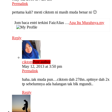
Permalink
pertama kali? mesti ciktom ni masih muda benar ni 🙂
Jom baca entri terkini FaizAlias …
Apa Itu Murahnya.my
Reply
ciktom
Post author
May 12, 2013 at 3:50 pm
Permalink
haha..tak muda pun…ciktom dah 27thn..spttnye dah 2x
tp sebelumnya ada halangan tak blk mgundi..
Reply