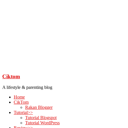
Ciktom
A lifestyle & parenting blog
Home
CikTom
Rakan Blogger
Tutorial>>
Tutorial Blogspot
Tutorial WordPress
Review>>