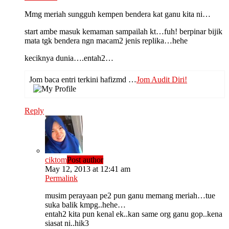
Mmg meriah sungguh kempen bendera kat ganu kita ni…
start ambe masuk kemaman sampailah kt…fuh! berpinar bijik
mata tgk bendera ngn macam2 jenis replika…hehe
keciknya dunia….entah2…
Jom baca entri terkini hafizmd …
Jom Audit Diri!
Reply
ciktom
Post author
May 12, 2013 at 12:41 am
Permalink
musim perayaan pe2 pun ganu memang meriah…tue
suka balik kmpg..hehe…
entah2 kita pun kenal ek..kan same org ganu gop..kena
siasat ni..hik3