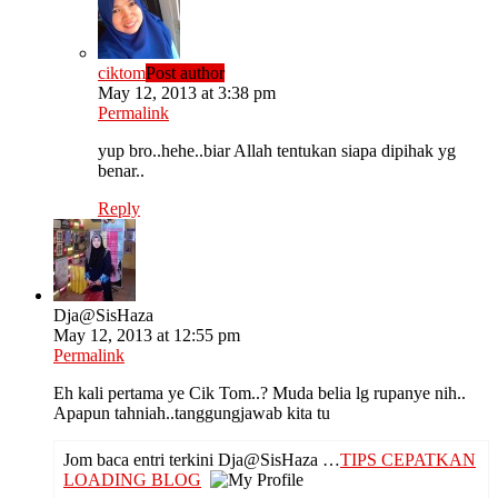
ciktom
Post author
May 12, 2013 at 3:38 pm
Permalink
yup bro..hehe..biar Allah tentukan siapa dipihak yg
benar..
Reply
Dja@SisHaza
May 12, 2013 at 12:55 pm
Permalink
Eh kali pertama ye Cik Tom..? Muda belia lg rupanye nih..
Apapun tahniah..tanggungjawab kita tu
Jom baca entri terkini Dja@SisHaza …
TIPS CEPATKAN
LOADING BLOG