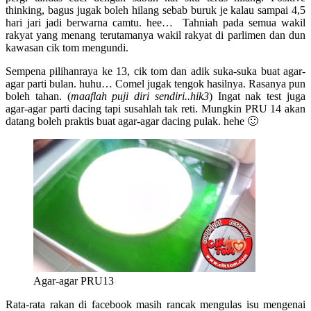
thinking, bagus jugak boleh hilang sebab buruk je kalau sampai 4,5
hari jari jadi berwarna camtu. hee… Tahniah pada semua wakil
rakyat yang menang terutamanya wakil rakyat di parlimen dan dun
kawasan cik tom mengundi.
Sempena pilihanraya ke 13, cik tom dan adik suka-suka buat agar-
agar parti bulan. huhu… Comel jugak tengok hasilnya. Rasanya pun
boleh tahan. (
maaflah puji diri sendiri..hik3
) Ingat nak test juga
agar-agar parti dacing tapi susahlah tak reti. Mungkin PRU 14 akan
datang boleh praktis buat agar-agar dacing pulak. hehe 🙂
Agar-agar PRU13
Rata-rata rakan di facebook masih rancak mengulas isu mengenai