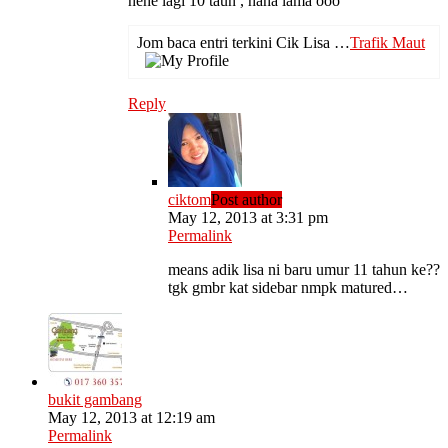
hehe lagi 10 taun , haha lama ooo
Jom baca entri terkini Cik Lisa …
Trafik Maut
Reply
ciktom
Post author
May 12, 2013 at 3:31 pm
Permalink
means adik lisa ni baru umur 11 tahun ke??
tgk gmbr kat sidebar nmpk matured…
bukit gambang
May 12, 2013 at 12:19 am
Permalink