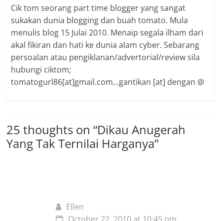
Cik tom seorang part time blogger yang sangat
sukakan dunia blogging dan buah tomato. Mula
menulis blog 15 Julai 2010. Menaip segala ilham dari
akal fikiran dan hati ke dunia alam cyber. Sebarang
persoalan atau pengiklanan/advertorial/review sila
hubungi ciktom;
tomatogurl86[at]gmail.com...gantikan [at] dengan @
25 thoughts on “
Dikau Anugerah
Yang Tak Ternilai Harganya
”
Ellen
October 22, 2010 at 10:45 pm