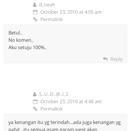
d_tieah
October 23, 2010 at 4:05 am
Permalink
Betul..
No komen..
Aku setuju 100%..
Reply
S..U..D..@..I..S
October 23, 2010 at 4:48 am
Permalink
ya kenangan itu yg terindah…ada juga kenangan yg
pahit…itu semua asam garam yang akan