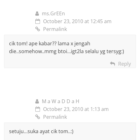
ms.GrEEn
October 23, 2010 at 12:45 am
Permalink
cik tom! ape kabar?? lama x jengah
die..somehow..mmg btoi…igt2la selalu yg tersyg:)
Reply
M a W a D D a H
October 23, 2010 at 1:13 am
Permalink
setuju…suka ayat cik tom..:)