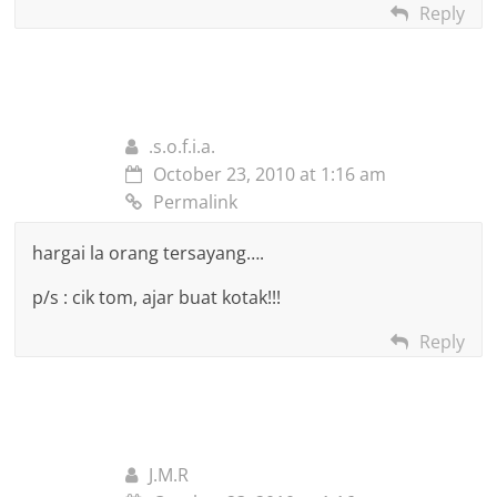
Reply
.s.o.f.i.a.
October 23, 2010 at 1:16 am
Permalink
hargai la orang tersayang….
p/s : cik tom, ajar buat kotak!!!
Reply
J.M.R