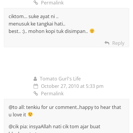
Permalink
ciktom… suke ayat ni ..
menusuk ke tangkai hati..
best.. :).. mohon kopi tuk disimpan..
Reply
Tomato Gurl's Life
October 27, 2010 at 5:33 pm
Permalink
@to all: tenkiu for ur comment..happy to hear that
u love it
@cik pia: insyaAllah nati cik tom ajar buat