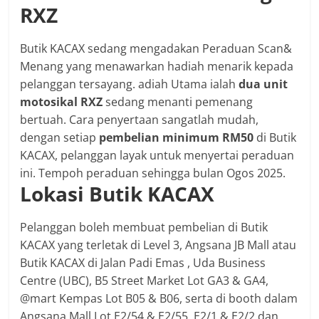
RXZ
Butik KACAX sedang mengadakan Peraduan Scan&
Menang yang menawarkan hadiah menarik kepada
pelanggan tersayang. adiah Utama ialah
dua unit
motosikal RXZ
sedang menanti pemenang
bertuah. Cara penyertaan sangatlah mudah,
dengan setiap
pembelian minimum RM50
di Butik
KACAX, pelanggan layak untuk menyertai peraduan
ini. Tempoh peraduan sehingga bulan Ogos 2025.
Lokasi Butik KACAX
Pelanggan boleh membuat pembelian di Butik
KACAX yang terletak di Level 3, Angsana JB Mall atau
Butik KACAX di Jalan Padi Emas , Uda Business
Centre (UBC), B5 Street Market Lot GA3 & GA4,
@mart Kempas Lot B05 & B06, serta di booth dalam
Angsana Mall Lot E2/54 & E2/55, E2/1 & E2/2 dan