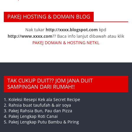
PAKEJ HOSTING & DOMAIN BLOG
Nak tukar
http://xxxx.blogspot.com
kpd
http://www.xxxx.com
?? Baca info lanjut dibawah atau klik
PAKEJ DOMAIN & HOSTING NETKL
TAK CUKUP DUIT?? JOM JANA DUIT
SAMPINGAN DARI RUMAH!!
1. Koleksi Resepi Kek ala Secret Recipe
2. Rahsia buat taufufah & air soya
3. Pakej Rahsia Bun, Pau dan Pizza
4. Pakej Lengkap Roti Canai
5. Pakej Lengkap Putu Bambu & Piring