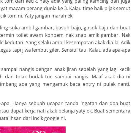
cik tom dari kecik. Yaty adik yang paling kamcing dan juga
yat macam perang dunia ke 3. Kalau time baik pijak semut
k cik tom ni. Yaty jangan marah ek.
 paling suka ambil gambar, basuh baju, gosok baju dan buat
e cermin toilet awam konpem nak snap amik gambar. Nak
de kedutan. Yang selalu ambil kesempatan akak dia la. Adik
as tapi jiwa lembut giler. Sensitif tau. Kalau ada apa-apa
li sampai nangis dengan anak jiran sebelah yang lagi kecik
ah dan tolak budak tue sampai nangis. Maaf akak dia ni
bimbang ada yang mengamuk baca entry ni pulak nanti.
pa-apa. Hanya sebuah ucapan tanda ingatan dan doa buat
atau dapat kerja nati akak belanja yaty ek. Buat sementara
ata ihsan dari incik google ni.