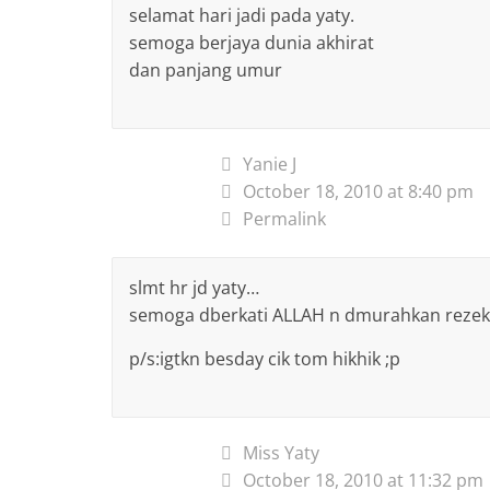
selamat hari jadi pada yaty.
semoga berjaya dunia akhirat
dan panjang umur
Yanie J
October 18, 2010 at 8:40 pm
Permalink
slmt hr jd yaty…
semoga dberkati ALLAH n dmurahkan rezeki
p/s:igtkn besday cik tom hikhik ;p
Miss Yaty
October 18, 2010 at 11:32 pm