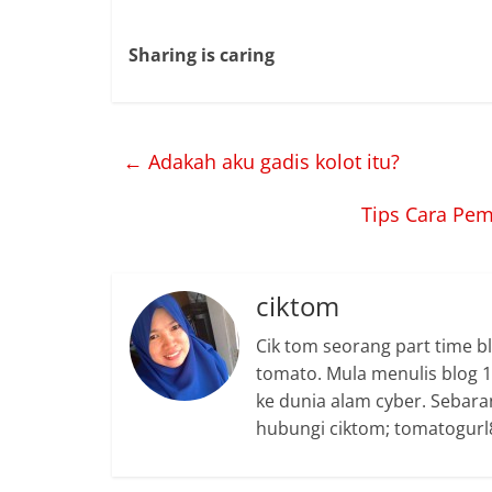
Sharing is caring
←
Adakah aku gadis kolot itu?
Tips Cara Pem
ciktom
Cik tom seorang part time b
tomato. Mula menulis blog 15
ke dunia alam cyber. Sebara
hubungi ciktom; tomatogurl8