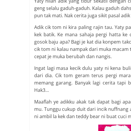
Yaty nilah adik yang tidur sekatil dengan 
geng selalu gaduh-gaduh. Kalau gaduh dahs
pun tak mati. Nak cerita juga sikit pasal adi
Adik cik tom ni kira paling rajin tau. Yaty
kek batik. Ke mana sahaja pergi hatta k
gosok baju apa? Bagi je kat dia konpem tak
cik tom ni kalau nampak dari muka macam teg
cepat je muka berubah dan nangis.
Ingat lagi masa kecik dulu yaty ni kena bu
dari dia. Cik tom geram terus pergi mar
memang garang. Banyak lagi cerita tapi 
Hak3…
Maaflah ye adikku akak tak dapat bagi a
mu. Tunggu cukup duit dari incik nuffnang 
ni ambil la kek dan teddy bear ni buat cuci m