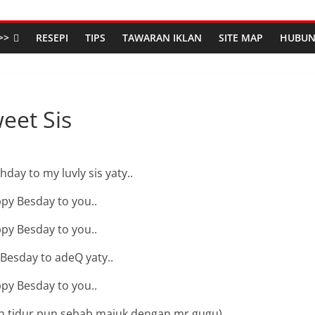
>>
RESEPI
TIPS
TAWARAN IKLAN
SITE MAP
HUBUN
eet Sis
day to my luvly sis yaty..
py Besday to you..
py Besday to you..
Besday to adeQ yaty..
py Besday to you..
 dah tidur pun sebab majuk dengan mr gugu)