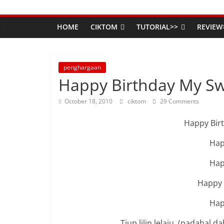
HOME
CIKTOM
TUTORIAL>>
REVIEW
penghargaan
Happy Birthday My Sw
October 18, 2010
ciktom
29 Comments
Happy Birth
Hap
Hap
Happy 
Hap
Tiup lilin lelaju..(padahal