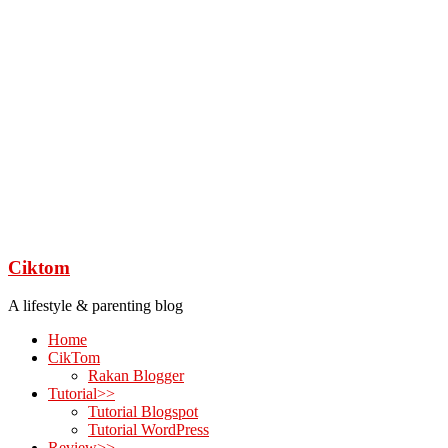
Ciktom
A lifestyle & parenting blog
Home
CikTom
Rakan Blogger
Tutorial>>
Tutorial Blogspot
Tutorial WordPress
Review>>