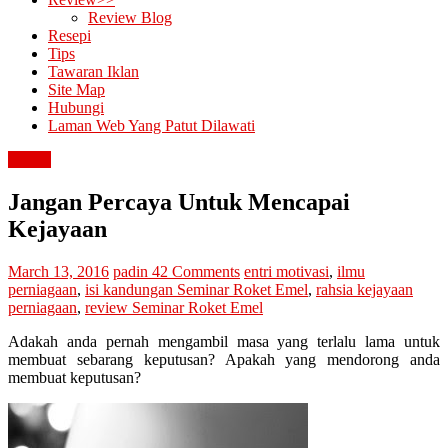
Review Blog
Resepi
Tips
Tawaran Iklan
Site Map
Hubungi
Laman Web Yang Patut Dilawati
review
Jangan Percaya Untuk Mencapai
Kejayaan
March 13, 2016
padin
42 Comments
entri motivasi
,
ilmu
perniagaan
,
isi kandungan Seminar Roket Emel
,
rahsia kejayaan
perniagaan
,
review Seminar Roket Emel
Adakah anda pernah mengambil masa yang terlalu lama untuk
membuat sebarang keputusan? Apakah yang mendorong anda
membuat keputusan?