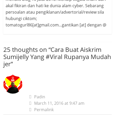
akal fikiran dan hati ke dunia alam cyber. Sebarang
persoalan atau pengiklanan/advertorial/review sila
hubungi ciktom;
tomatogurl86[at]gmail.com...gantikan [at] dengan @
25 thoughts on “
Cara Buat Aiskrim
Sumijelly Yang #Viral Rupanya Mudah
jer
”
Padin
March 11, 2016 at 9:47 am
Permalink