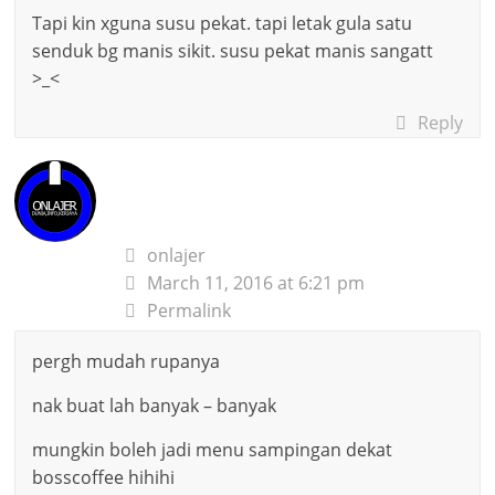
Tapi kin xguna susu pekat. tapi letak gula satu
senduk bg manis sikit. susu pekat manis sangatt
>_<
Reply
onlajer
March 11, 2016 at 6:21 pm
Permalink
pergh mudah rupanya
nak buat lah banyak – banyak
mungkin boleh jadi menu sampingan dekat
bosscoffee hihihi