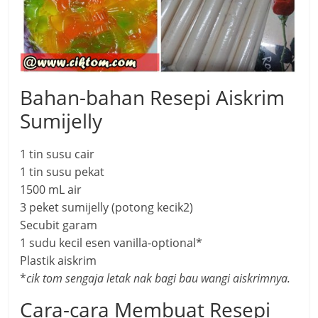
Bahan-bahan Resepi Aiskrim
Sumijelly
1 tin susu cair
1 tin susu pekat
1500 mL air
3 peket sumijelly (potong kecik2)
Secubit garam
1 sudu kecil esen vanilla-optional*
Plastik aiskrim
*
cik tom sengaja letak nak bagi bau wangi aiskrimnya.
Cara-cara Membuat Resepi