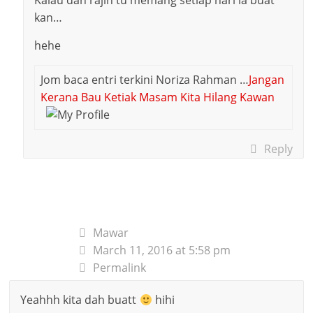
Kalau dah rajin tu memang setiap hari la buat
kan…
hehe
Jom baca entri terkini Noriza Rahman …
Jangan
Kerana Bau Ketiak Masam Kita Hilang Kawan
Reply
Mawar
March 11, 2016 at 5:58 pm
Permalink
Yeahhh kita dah buatt
hihi