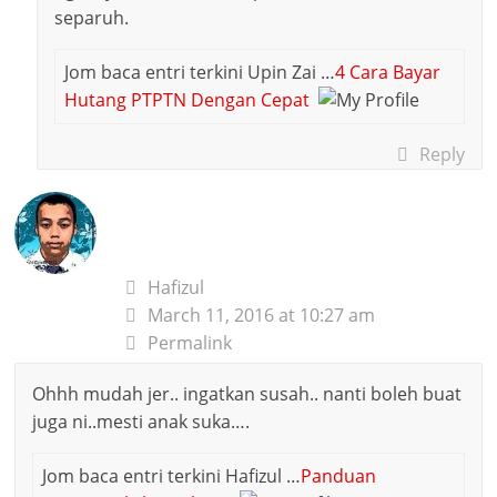
separuh.
Jom baca entri terkini Upin Zai …
4 Cara Bayar
Hutang PTPTN Dengan Cepat
Reply
Hafizul
March 11, 2016 at 10:27 am
Permalink
Ohhh mudah jer.. ingatkan susah.. nanti boleh buat
juga ni..mesti anak suka….
Jom baca entri terkini Hafizul …
Panduan