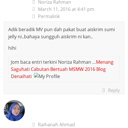
Noriza Rahman
March 11, 2016 at 4:41 pm
Permalink
Adik beradik MV pun dah pakat buat aiskrim sumi
jelly ni..bahaya sungguh aiskrim ni kan..
hihi
Jom baca entri terkini Noriza Rahman …
Menang
Saguhati Cabutan Bertuah MSMW 2016 Blog
Denaihati
Reply
Raihanah Ahmad