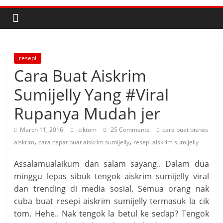
resepi
Cara Buat Aiskrim
Sumijelly Yang #Viral
Rupanya Mudah jer
March 11, 2016
ciktom
25 Comments
cara buat bisnes
,
,
aiskrim
cara cepat buat aiskrim sumijelly
resepi aiskrim sumijelly
Assalamualaikum dan salam sayang.. Dalam dua
minggu lepas sibuk tengok aiskrim sumijelly viral
dan trending di media sosial. Semua orang nak
cuba buat resepi aiskrim sumijelly termasuk la cik
tom. Hehe.. Nak tengok la betul ke sedap? Tengok