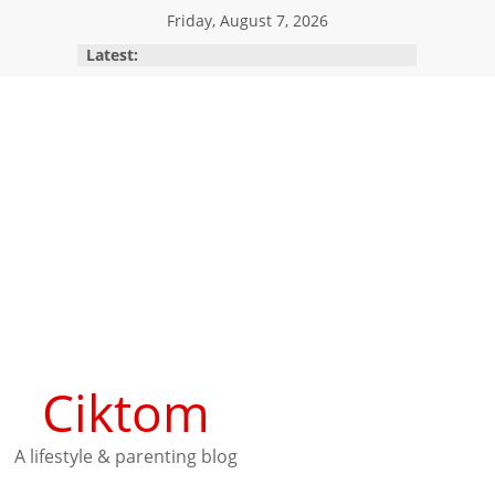
Skip
Friday, August 7, 2026
to
Latest:
content
Ciktom
A lifestyle & parenting blog