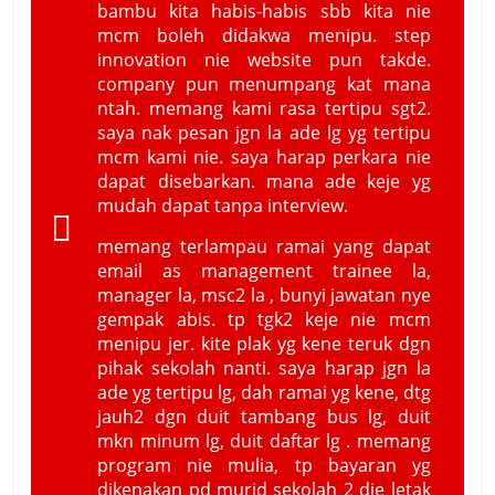
bambu kita habis-habis sbb kita nie
mcm boleh didakwa menipu. step
innovation nie website pun takde.
company pun menumpang kat mana
ntah. memang kami rasa tertipu sgt2.
saya nak pesan jgn la ade lg yg tertipu
mcm kami nie. saya harap perkara nie
dapat disebarkan. mana ade keje yg
mudah dapat tanpa interview.
memang terlampau ramai yang dapat
email as management trainee la,
manager la, msc2 la , bunyi jawatan nye
gempak abis. tp tgk2 keje nie mcm
menipu jer. kite plak yg kene teruk dgn
pihak sekolah nanti. saya harap jgn la
ade yg tertipu lg, dah ramai yg kene, dtg
jauh2 dgn duit tambang bus lg, duit
mkn minum lg, duit daftar lg . memang
program nie mulia, tp bayaran yg
dikenakan pd murid sekolah 2 die letak