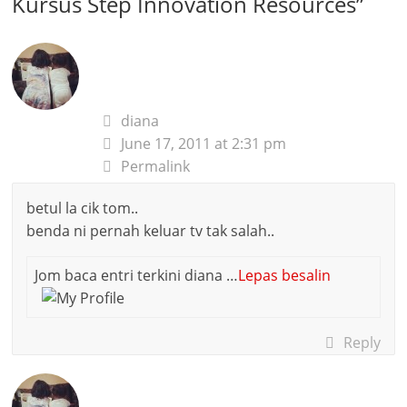
Kursus Step Innovation Resources
”
diana
June 17, 2011 at 2:31 pm
Permalink
betul la cik tom..
benda ni pernah keluar tv tak salah..
Jom baca entri terkini diana …
Lepas besalin
Reply