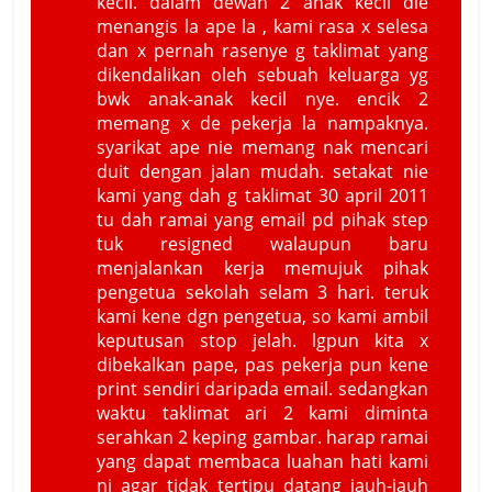
kecil. dalam dewan 2 anak kecil die
menangis la ape la , kami rasa x selesa
dan x pernah rasenye g taklimat yang
dikendalikan oleh sebuah keluarga yg
bwk anak-anak kecil nye. encik 2
memang x de pekerja la nampaknya.
syarikat ape nie memang nak mencari
duit dengan jalan mudah. setakat nie
kami yang dah g taklimat 30 april 2011
tu dah ramai yang email pd pihak step
tuk resigned walaupun baru
menjalankan kerja memujuk pihak
pengetua sekolah selam 3 hari. teruk
kami kene dgn pengetua, so kami ambil
keputusan stop jelah. lgpun kita x
dibekalkan pape, pas pekerja pun kene
print sendiri daripada email. sedangkan
waktu taklimat ari 2 kami diminta
serahkan 2 keping gambar. harap ramai
yang dapat membaca luahan hati kami
ni agar tidak tertipu datang jauh-jauh