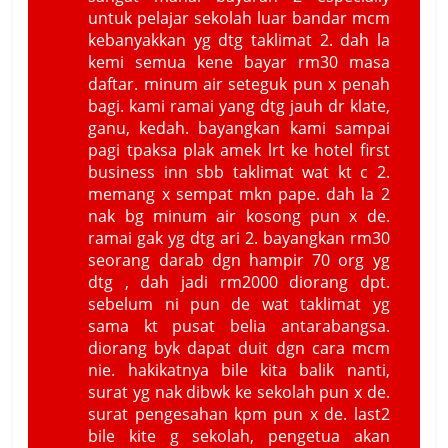
untuk pelajar sekolah luar bandar mcm
kebanyakkan yg dtg taklimat 2. dah la
kemi semua kene bayar rm30 masa
daftar. minum air seteguk pun x penah
bagi. kami ramai yang dtg jauh dr klate,
ganu, kedah. bayangkan kami sampai
pagi tpaksa plak amek lrt ke hotel first
business inn sbb taklimat wat kt c 2.
memang x sempat mkn pape. dah la 2
nak bg minum air kosong pun x de.
ramai gak yg dtg ari 2. bayangkan rm30
seorang darab dgn hampir 70 org yg
dtg , dah jadi rm2000 diorang dpt.
sebelum ni pun de wat taklimat yg
sama kt pusat belia antarabangsa.
diorang byk dapat duit dgn cara mcm
nie. hakikatnya bile kita balik nanti,
surat yg nak dibwk ke sekolah pun x de.
surat pengesahan kpm pun x de. last2
bile kite g sekolah, pengetua akan