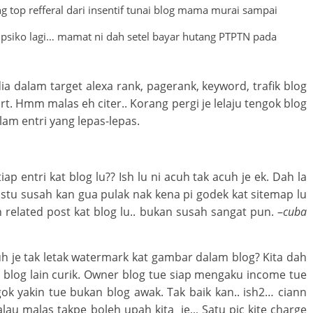
 top refferal dari insentif tunai blog mama murai sampai
i psiko lagi… mamat ni dah setel bayar hutang PTPTN pada
 dia dalam target alexa rank, pagerank, keyword, trafik blog
art. Hmm malas eh citer.. Korang pergi je lelaju tengok blog
lam entri yang lepas-lepas.
tiap entri kat blog lu?? Ish lu ni acuh tak acuh je ek. Dah la
stu susah kan gua pulak nak kena pi godek kat sitemap lu
in related post kat blog lu.. bukan susah sangat pun. –
cuba
 je tak letak watermark kat gambar dalam blog? Kita dah
blog lain curik. Owner blog tue siap mengaku income tue
ok yakin tue bukan blog awak. Tak baik kan.. ish2… ciann
alau malas takpe boleh upah kita je,,, Satu pic kite charge