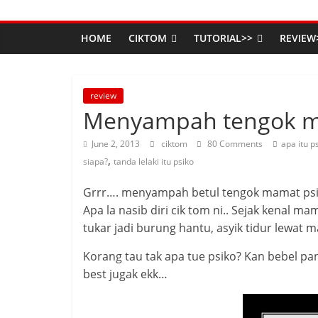
HOME
CIKTOM
TUTORIAL>>
REVIEW
review
Menyampah tengok mam
June 2, 2013
ciktom
80 Comments
apa itu p
,
siapa?
tanda lelaki itu psiko
Grrr…. menyampah betul tengok mamat psiko
Apa la nasib diri cik tom ni.. Sejak kenal 
tukar jadi burung hantu, asyik tidur lewat 
Korang tau tak apa tue psiko? Kan bebel pa
best jugak ekk…