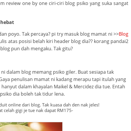
om review one by one ciri-ciri blog psiko yang suka sangat
 hebat
an poyo. Tak percaya? pi try masuk blog mamat ni >>
Blog
lis atas posisi belah kiri header blog dia?? korang pandai2
an blog pun dah mengaku. Tak gitu?
 ni dalam blog memang psiko giler. Buat sesiapa tak
 Gaya penulisan mamat ni kadang merapu tapi itulah yang
i hanyut dalam khayalan Maikel & Mercidez dia tue. Entah
psiko dia boleh tak tidur lena.
uit online dari blog. Tak kuasa dah den nak jeles!
 celah gigi je tue nak dapat RM175-