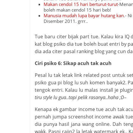
Makan cendol 15 hari berturut-turut
-Menang
boleh makan cendol 15 hari beb!
Manusia mudah lupa bayar hutang kan
.- N
Disember 2011. grrr..
Tue baru citer bijak part tue. Kalau kira IQ
kat blog psiko dia tue boleh buat entri by p
dia ada citer pasal ranking blog yang cun da
Ciri psiko 6: Sikap acuh tak acuh
Pesal lu tak letak link related post untuk se
psiko gua pi blog lu suh komen banyak2. Pa
tengok entri. Kalau lu malas install je plug
tiru style lu gua..tapi pelik rasanya..haha ;D
–
Kenapa ek gambar income tue acuh tak acuh
pernah jumpa screenshot income awak tue 
dia punya hasil jana wang online. Dah teng
wakk. Pasni rajin2 la letak watermark ek.. K