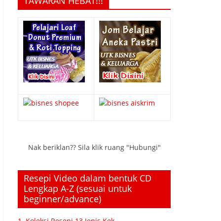
TAWARAN HEBAT!!!
Nak beriklan?? Sila klik ruang "Hubungi"
Resepi Video dalam bentuk CD
Lengkap A-Z (sesuai untuk
beginner/advance)
1. Koleksi Resepi 13 Jenis Kek