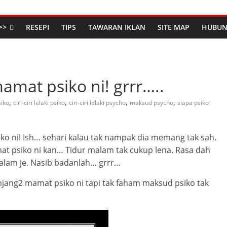
>>
RESEPI
TIPS
TAWARAN IKLAN
SITE MAP
HUBUN
at psiko ni! grrr…..
,
,
,
,
siko
ciri-ciri lelaki psiko
ciri-ciri lelaki psycho
maksud psycho
siapa psiko
 ni! Ish… sehari kalau tak nampak dia memang tak sah.
mamat psiko ni kan… Tidur malam tak cukup lena. Rasa dah
malam je. Nasib badanlah… grrr…
njang2 mamat psiko ni tapi tak faham maksud psiko tak