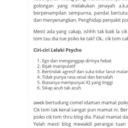
golongan yang melakukan jenayah a.k.a
berpenampilan sempurna, pandai bertutu
dan menyenangkan. Penghidap penyakit psi
Mesti ada yang cakap, ishhh tak baik la c
tom tau dia tue psiko ke tak? Ok.. cik tom ca
Ciri-ciri Lelaki Psycho
Ego dan menganggap dirinya hebat
Bijak manipulatif
Bertindak agresif dan suka tidur larut mala
Tidak punya rasa sesal dan bersalah
Biasanya mempunyai IQ yang tinggi
Sikap acuh tak acuh
awek bertudung comel idaman mamat psik
Cik tom tak kenal sangat pun mamat ni. Ber
psiko cik tom thru blog dia. Pasal mamat dan
Yelah mesti blog mewakili perangai tuan