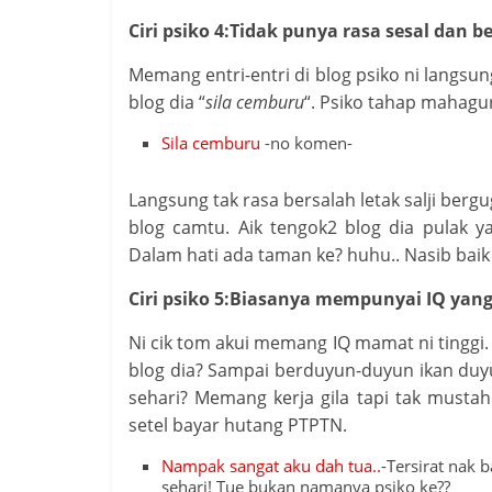
Ciri psiko 4:Tidak punya rasa sesal dan b
Memang entri-entri di blog psiko ni langsu
blog dia “
sila cemburu
“. Psiko tahap mahagur
Sila cemburu
-no komen-
Langsung tak rasa bersalah letak salji ber
blog camtu. Aik tengok2 blog dia pulak ya
Dalam hati ada taman ke? huhu.. Nasib baik ri
Ciri psiko 5:Biasanya mempunyai IQ yang
Ni cik tom akui memang IQ mamat ni tinggi
blog dia? Sampai berduyun-duyun ikan duy
sehari? Memang kerja gila tapi tak mustah
setel bayar hutang PTPTN.
Nampak sangat aku dah tua..
-Tersirat nak 
sehari! Tue bukan namanya psiko ke??