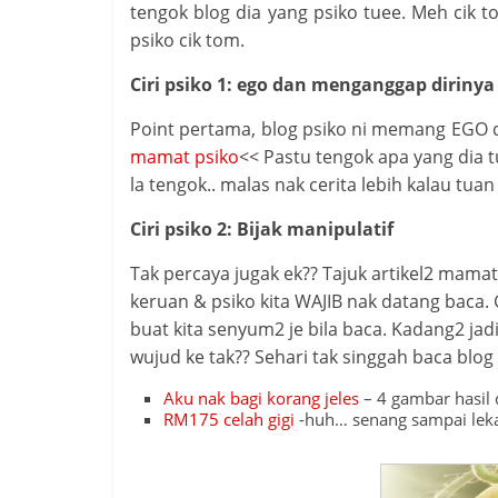
tengok blog dia yang psiko tuee. Meh cik t
psiko cik tom.
Ciri psiko 1: ego dan menganggap dirinya
Point pertama, blog psiko ni memang EGO d
mamat psiko
<< Pastu tengok apa yang dia tu
la tengok.. malas nak cerita lebih kalau tu
Ciri psiko 2: Bijak manipulatif
Tak percaya jugak ek?? Tajuk artikel2 mamat
keruan & psiko kita WAJIB nak datang baca.
buat kita senyum2 je bila baca. Kadang2 jad
wujud ke tak?? Sehari tak singgah baca blog 
Aku nak bagi korang jeles
– 4 gambar hasil d
RM175 celah gigi
-huh… senang sampai lekat