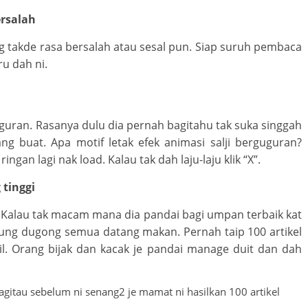
ersalah
ng takde rasa bersalah atau sesal pun. Siap suruh pembaca
u dah ni.
guguran. Rasanya dulu dia pernah bagitahu tak suka singgah
ng buat. Apa motif letak efek animasi salji berguguran?
ngan lagi nak load. Kalau tak dah laju-laju klik “X”.
 tinggi
. Kalau tak macam mana dia pandai bagi umpan terbaik kat
ung dugong semua datang makan. Pernah taip 100 artikel
il. Orang bijak dan kacak je pandai manage duit dan dah
bagitau sebelum ni senang2 je mamat ni hasilkan 100 artikel