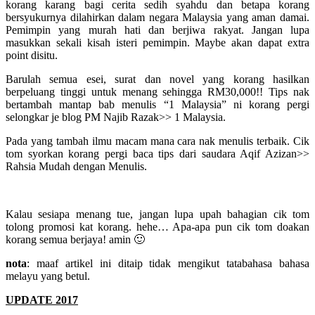
korang karang bagi cerita sedih syahdu dan betapa korang
bersyukurnya dilahirkan dalam negara Malaysia yang aman damai.
Pemimpin yang murah hati dan berjiwa rakyat. Jangan lupa
masukkan sekali kisah isteri pemimpin. Maybe akan dapat extra
point disitu.
Barulah semua esei, surat dan novel yang korang hasilkan
berpeluang tinggi untuk menang sehingga RM30,000!! Tips nak
bertambah mantap bab menulis “1 Malaysia” ni korang pergi
selongkar je blog PM Najib Razak>> 1 Malaysia.
Pada yang tambah ilmu macam mana cara nak menulis terbaik. Cik
tom syorkan korang pergi baca tips dari saudara Aqif Azizan>>
Rahsia Mudah dengan Menulis.
Kalau sesiapa menang tue, jangan lupa upah bahagian cik tom
tolong promosi kat korang. hehe… Apa-apa pun cik tom doakan
korang semua berjaya! amin 🙂
nota
: maaf artikel ini ditaip tidak mengikut tatabahasa bahasa
melayu yang betul.
UPDATE 2017