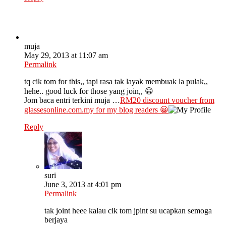
muja
May 29, 2013 at 11:07 am
Permalink
tq cik tom for this,, tapi rasa tak layak membuak la pulak,,
hehe.. good luck for those yang join,, 😀
Jom baca entri terkini muja …
RM20 discount voucher from
glassesonline.com.my for my blog readers 😀
Reply
suri
June 3, 2013 at 4:01 pm
Permalink
tak joint heee kalau cik tom jpint su ucapkan semoga
berjaya