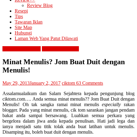
Review Blog
Resepi
Tips
Tawaran Iklan
Site Map
Hubungi
Laman Web Yang Patut Dilawati
contest & giveaway
interview dan kerja
Minat Menulis? Jom Buat Duit dengan
Menulis!
May 29, 2013
January 2, 2017
ciktom
63 Comments
Assalamualaikum dan Salam Sejahtera kepada pengunjung blog
ciktom.com…. Anda semua minat menulis?? Jom Buat Duit dengan
Menulis! Oh tak sangka ramai minat menulis
especially
rakan
blogger. Pada yang minat menulis, cik tom sarankan jangan pendam
bakat anda sampai bersawang. Luahkan semua perkara yang
bergelora dalam jiwa anda kepada penulisan. Hati jadi lega dan
ianya menjadi satu titik tolak anda buat latihan untuk menulis.
Disamping itu, boleh buat duit dengan menulis.