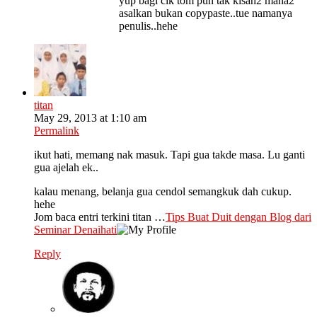
yup bagi cik tom pun tak kisah2 mana2
asalkan bukan copypaste..tue namanya
penulis..hehe
titan
May 29, 2013 at 1:10 am
Permalink
ikut hati, memang nak masuk. Tapi gua takde masa. Lu ganti
gua ajelah ek..
kalau menang, belanja gua cendol semangkuk dah cukup.
hehe
Jom baca entri terkini titan …
Tips Buat Duit dengan Blog dari
Seminar Denaihati
Reply