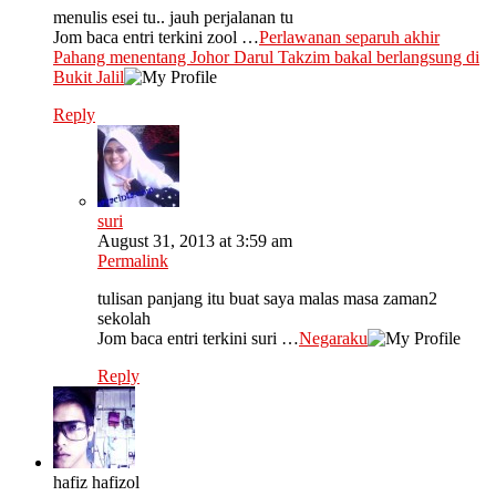
menulis esei tu.. jauh perjalanan tu
Jom baca entri terkini zool …
Perlawanan separuh akhir
Pahang menentang Johor Darul Takzim bakal berlangsung di
Bukit Jalil
Reply
suri
August 31, 2013 at 3:59 am
Permalink
tulisan panjang itu buat saya malas masa zaman2
sekolah
Jom baca entri terkini suri …
Negaraku
Reply
hafiz hafizol