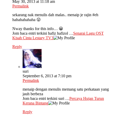
May 30, 2013 at 11:18 am
Permalink
sekarang nak menulis dah malas.. menaip je rajin #eh
hahahahahaha 😛
Nway thanks for this info… 😀
Jom baca entri terkini hafiz hafizol …
Senarai Lagu OST
Kisah Cinta Lestary TV3
Reply
suri
September 6, 2013 at 7:10 pm
Permalink
menaip dengan menulis memang satu perkataan yang
jauh berbeza
Jom baca entri terkini suri …
Percaya Hujan Turun
Kerana Bintang
Reply