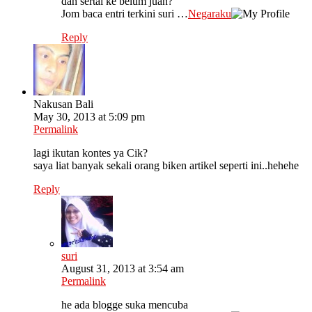
dah sertai ke belum juan?
Jom baca entri terkini suri …
Negaraku
Reply
Nakusan Bali
May 30, 2013 at 5:09 pm
Permalink
lagi ikutan kontes ya Cik?
saya liat banyak sekali orang biken artikel seperti ini..hehehe
Reply
suri
August 31, 2013 at 3:54 am
Permalink
he ada blogge suka mencuba