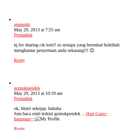
ajumohit
May 29, 2013 at 7:55 am
Permalink
tq for sharing cik tom!! so sesiapa yang berminat bolehlah
menghantar penyertaan anda sekarang!!! 😉
Reply
gomokpendek
May 29, 2013 at 10:19 am
Permalink
ok, blurrr sekejap. hahaha
Jom baca entri terkini gomokpendek …
Hari Guru~
huuuuuu~~
Reply