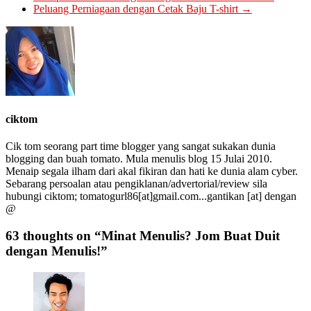
Peluang Perniagaan dengan Cetak Baju T-shirt
→
ciktom
Cik tom seorang part time blogger yang sangat sukakan dunia
blogging dan buah tomato. Mula menulis blog 15 Julai 2010.
Menaip segala ilham dari akal fikiran dan hati ke dunia alam cyber.
Sebarang persoalan atau pengiklanan/advertorial/review sila
hubungi ciktom; tomatogurl86[at]gmail.com...gantikan [at] dengan
@
63 thoughts on “
Minat Menulis? Jom Buat Duit
dengan Menulis!
”