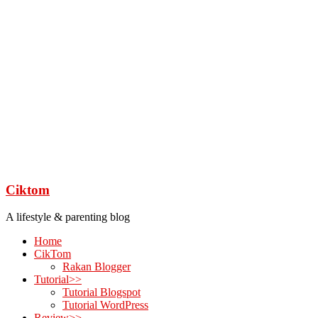
Ciktom
A lifestyle & parenting blog
Home
CikTom
Rakan Blogger
Tutorial>>
Tutorial Blogspot
Tutorial WordPress
Review>>