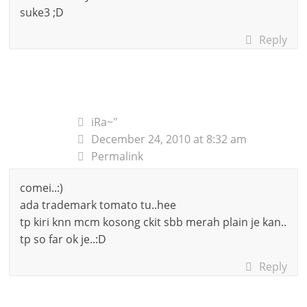
suke3 ;D
Reply
iRa~"
December 24, 2010 at 8:32 am
Permalink
comei..:)
ada trademark tomato tu..hee
tp kiri knn mcm kosong ckit sbb merah plain je kan..
tp so far ok je..:D
Reply