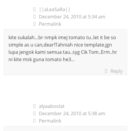
||aLeaSaRa||
December 24, 2010 at 5:34 am
Permalink
kite sukalah…br nmpk imej tomato tu..let it be so
simple as u can,dear!Tahniah nice template.jgn
lupa jengok kami semua tau..syg Cik Tom..Erm..hr
ni kite msk guna tomato he3…
Reply
alyaaboolat
December 24, 2010 at 5:38 am
Permalink