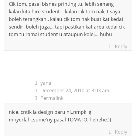
Cik tom, pasal bisnes printing tu, lebih senang
kalau kita hire student… kalau cik tom nak, t saya
boleh terangkan.. kalau cik tom nak buat kat kedai
sendiri boleh juga… tapi pastikan kat area kedai cik
tom tu ramai student u ataupun kolej… huhu
Reply
yana
December 24, 2010 at 8:03 am
Permalink
nice..cntik la design baru ni..nmpk lg
mnyerlah..sume'ny pasal TOMATO..hehehe:))
Reply