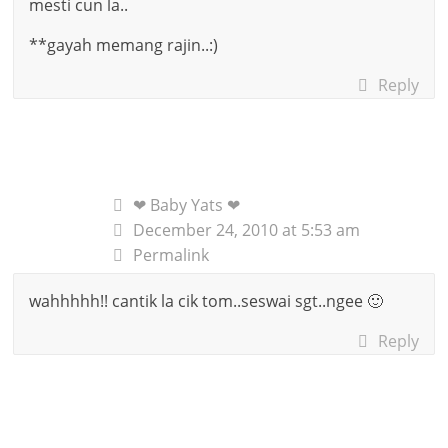
mesti cun la..
**gayah memang rajin..:)
Reply
❤ Baby Yats ❤
December 24, 2010 at 5:53 am
Permalink
wahhhhh!! cantik la cik tom..seswai sgt..ngee 🙂
Reply