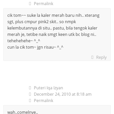
Permalink
cik tom~~ suke la kaler merah baru nih.. xterang
sgt, plus cmpur pink2 skit.. so nmpk
kelembutannya di situ.. pastu, bila tengok kaler
merah je, tetibe naik smgt keen utk bc blog ni..
tehehehehe~ ^_^
cun la cik tom~ jgn risau~ ^_^
Reply
Puteri Iqa Izyan
December 24, 2010 at 8:18 am
Permalink
wah..comelnye..