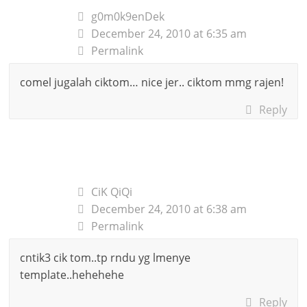
g0m0k9enDek
December 24, 2010 at 6:35 am
Permalink
comel jugalah ciktom… nice jer.. ciktom mmg rajen!
Reply
CiK QiQi
December 24, 2010 at 6:38 am
Permalink
cntik3 cik tom..tp rndu yg lmenye
template..hehehehe
Reply