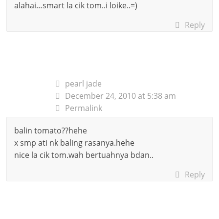
alahai…smart la cik tom..i loike..=)
Reply
pearl jade
December 24, 2010 at 5:38 am
Permalink
balin tomato??hehe
x smp ati nk baling rasanya.hehe
nice la cik tom.wah bertuahnya bdan..
Reply