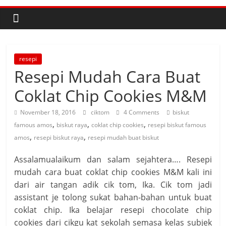
resepi
Resepi Mudah Cara Buat
Coklat Chip Cookies M&M
November 18, 2016
ciktom
4 Comments
biskut
,
,
,
famous amos
biskut raya
coklat chip cookies
resepi biskut famous
,
,
amos
resepi biskut raya
resepi mudah buat biskut
Assalamualaikum dan salam sejahtera…. Resepi
mudah cara buat coklat chip cookies M&M kali ini
dari air tangan adik cik tom, Ika. Cik tom jadi
assistant je tolong sukat bahan-bahan untuk buat
coklat chip. Ika belajar resepi chocolate chip
cookies dari cikgu kat sekolah semasa kelas subjek