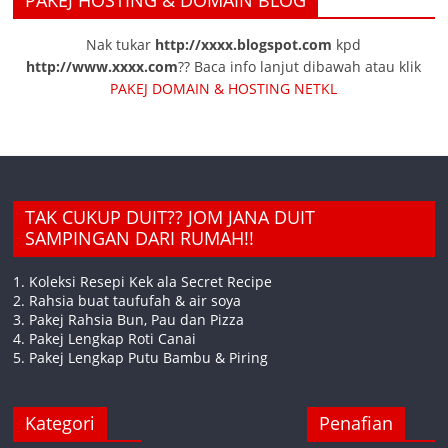
PAKEJ HOSTING & DOMAIN BLOG
Nak tukar
http://xxxx.blogspot.com
kpd
http://www.xxxx.com
?? Baca info lanjut dibawah atau klik
PAKEJ DOMAIN & HOSTING NETKL
TAK CUKUP DUIT?? JOM JANA DUIT
SAMPINGAN DARI RUMAH!!
1. Koleksi Resepi Kek ala Secret Recipe
2. Rahsia buat taufufah & air soya
3. Pakej Rahsia Bun, Pau dan Pizza
4. Pakej Lengkap Roti Canai
5. Pakej Lengkap Putu Bambu & Piring
Kategori
Penafian