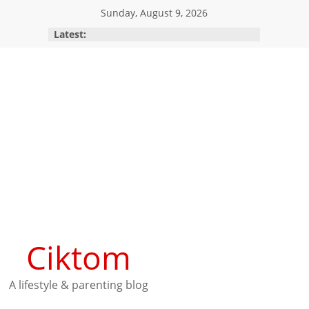
Skip
Sunday, August 9, 2026
to
Latest:
content
Ciktom
A lifestyle & parenting blog