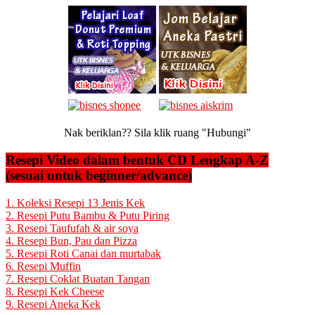
Nak beriklan?? Sila klik ruang "Hubungi"
Resepi Video dalam bentuk CD Lengkap A-Z
(sesuai untuk beginner/advance)
1. Koleksi Resepi 13 Jenis Kek
2. Resepi Putu Bambu & Putu Piring
3. Resepi Taufufah & air soya
4. Resepi Bun, Pau dan Pizza
5. Resepi Roti Canai dan murtabak
6. Resepi Muffin
7. Resepi Coklat Buatan Tangan
8. Resepi Kek Cheese
9. Resepi Aneka Kek