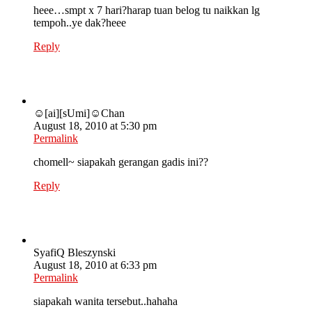
heee…smpt x 7 hari?harap tuan belog tu naikkan lg
tempoh..ye dak?heee
Reply
☺[ai][sUmi]☺Chan
August 18, 2010 at 5:30 pm
Permalink
chomell~ siapakah gerangan gadis ini??
Reply
SyafiQ Bleszynski
August 18, 2010 at 6:33 pm
Permalink
siapakah wanita tersebut..hahaha