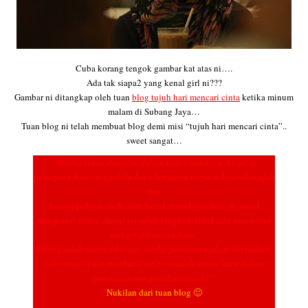
Cuba korang tengok gambar kat atas ni….
Ada tak siapa2 yang kenal girl ni???
Gambar ni ditangkap oleh tuan
blog tujuh hari mencari cinta
ketika minum
malam di Subang Jaya…
Tuan blog ni telah membuat blog demi misi “
tujuh hari mencari cinta”..
sweet sangat…
“Ketika lensa diacu ke dalam kedai makan, terkaget si
pemegang kamera apabila kaca lensanya terpacu ke arah wajah
ayu.
Sesungguhnya tiada niat buruk ternukil di hati ini untuk
mengenali si dia. Andai tersalah langkah, tidak ada niat untuk
mengeruhkan keadaan.
Sehinggalah nama dikecapi, usaha pencarian akan diteruskan.
Sekiranya si dia membaca ini, terimalah usaha kami dalam
pencarian mengenali diri anda.”
Nukilan dari tuan blog 🙂