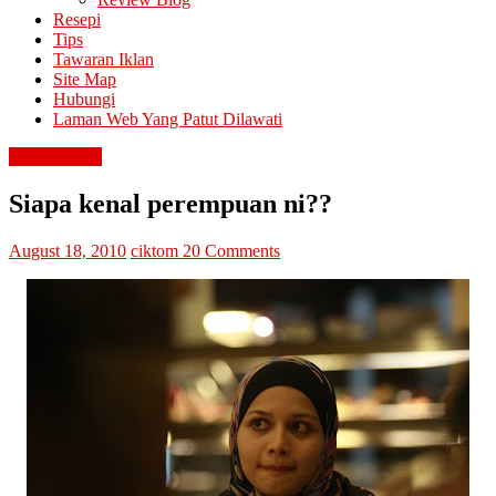
Resepi
Tips
Tawaran Iklan
Site Map
Hubungi
Laman Web Yang Patut Dilawati
mencari cinta
Siapa kenal perempuan ni??
August 18, 2010
ciktom
20 Comments