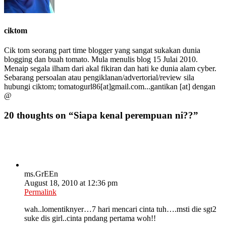
ciktom
Cik tom seorang part time blogger yang sangat sukakan dunia
blogging dan buah tomato. Mula menulis blog 15 Julai 2010.
Menaip segala ilham dari akal fikiran dan hati ke dunia alam cyber.
Sebarang persoalan atau pengiklanan/advertorial/review sila
hubungi ciktom; tomatogurl86[at]gmail.com...gantikan [at] dengan
@
20 thoughts on “
Siapa kenal perempuan ni??
”
ms.GrEEn
August 18, 2010 at 12:36 pm
Permalink
wah..lomentiknyer…7 hari mencari cinta tuh….msti die sgt2
suke dis girl..cinta pndang pertama woh!!