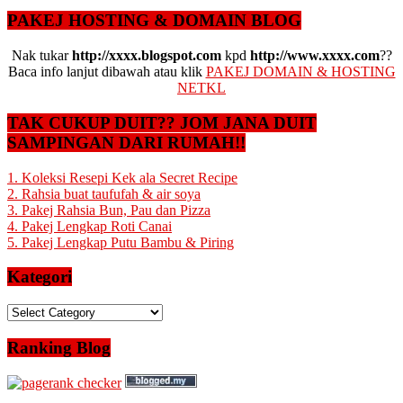
PAKEJ HOSTING & DOMAIN BLOG
Nak tukar
http://xxxx.blogspot.com
kpd
http://www.xxxx.com
??
Baca info lanjut dibawah atau klik
PAKEJ DOMAIN & HOSTING
NETKL
TAK CUKUP DUIT?? JOM JANA DUIT
SAMPINGAN DARI RUMAH!!
1. Koleksi Resepi Kek ala Secret Recipe
2. Rahsia buat taufufah & air soya
3. Pakej Rahsia Bun, Pau dan Pizza
4. Pakej Lengkap Roti Canai
5. Pakej Lengkap Putu Bambu & Piring
Kategori
Kategori
Ranking Blog