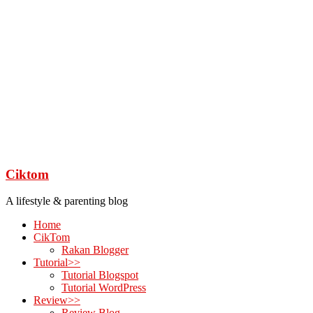
Ciktom
A lifestyle & parenting blog
Home
CikTom
Rakan Blogger
Tutorial>>
Tutorial Blogspot
Tutorial WordPress
Review>>
Review Blog