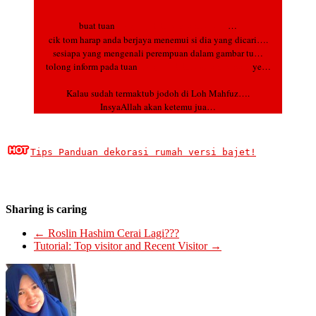
buat tuan
blog tujuh hari mencari cinta
…
cik tom harap anda berjaya menemui si dia yang dicari….
sesiapa yang mengenali perempuan dalam gambar tu…
tolong inform pada tuan
blog tujuh hari mencari cinta
ye…
Kalau sudah termaktub jodoh di Loh Mahfuz….
InsyaAllah akan ketemu jua…
Tips Panduan dekorasi rumah versi bajet!
Sharing is caring
←
Roslin Hashim Cerai Lagi???
Tutorial: Top visitor and Recent Visitor
→