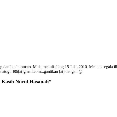
g dan buah tomato. Mula menulis blog 15 Julai 2010. Menaip segala ilh
omatogurl86[at]gmail.com...gantikan [at] dengan @
 Kasih Nurul Hasanah
”