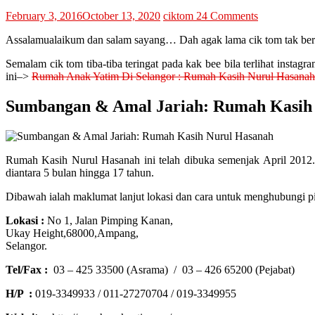
February 3, 2016
October 13, 2020
ciktom
24 Comments
Assalamualaikum dan salam sayang… Dah agak lama cik tom tak berkun
Semalam cik tom tiba-tiba teringat pada kak bee bila terlihat instag
ini–>
Rumah Anak Yatim Di Selangor : Rumah Kasih Nurul Hasanah
Sumbangan & Amal Jariah: Rumah Kasih
Rumah Kasih Nurul Hasanah ini telah dibuka semenjak April 201
diantara 5 bulan hingga 17 tahun.
Dibawah ialah maklumat lanjut lokasi dan cara untuk menghubungi p
Lokasi :
No 1, Jalan Pimping Kanan,
Ukay Height,68000,Ampang,
Selangor.
Tel/Fax :
03 – 425 33500 (Asrama) / 03 – 426 65200 (Pejabat)
H/P :
019-3349933 / 011-27270704 / 019-3349955