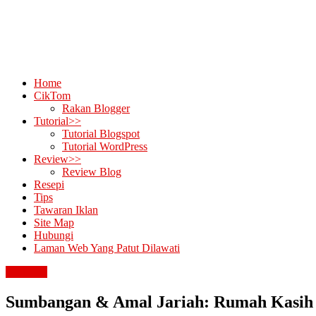
Home
CikTom
Rakan Blogger
Tutorial>>
Tutorial Blogspot
Tutorial WordPress
Review>>
Review Blog
Resepi
Tips
Tawaran Iklan
Site Map
Hubungi
Laman Web Yang Patut Dilawati
renungan
Sumbangan & Amal Jariah: Rumah Kasih