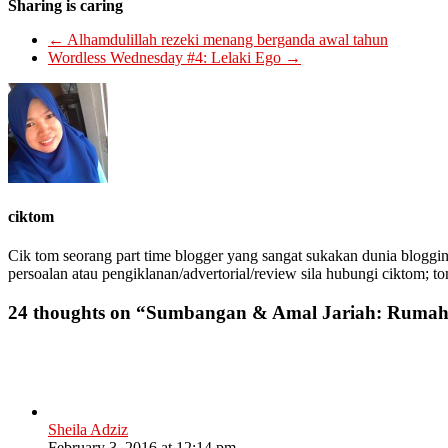
Sharing is caring
←
Alhamdulillah rezeki menang berganda awal tahun
Wordless Wednesday #4: Lelaki Ego
→
ciktom
Cik tom seorang part time blogger yang sangat sukakan dunia bloggin
persoalan atau pengiklanan/advertorial/review sila hubungi ciktom; t
24 thoughts on “
Sumbangan & Amal Jariah: Rumah
Sheila Adziz
February 3, 2016 at 12:14 pm