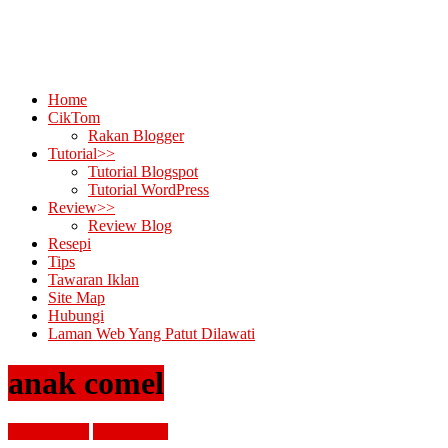
Home
CikTom
Rakan Blogger
Tutorial>>
Tutorial Blogspot
Tutorial WordPress
Review>>
Review Blog
Resepi
Tips
Tawaran Iklan
Site Map
Hubungi
Laman Web Yang Patut Dilawati
anak comel
penghargaan
review blog