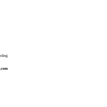
ooling
l.com