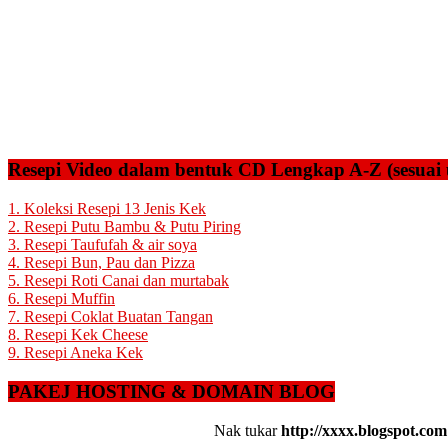
Resepi Video dalam bentuk CD Lengkap A-Z (sesuai 
1. Koleksi Resepi 13 Jenis Kek
2. Resepi Putu Bambu & Putu Piring
3. Resepi Taufufah & air soya
4. Resepi Bun, Pau dan Pizza
5. Resepi Roti Canai dan murtabak
6. Resepi Muffin
7. Resepi Coklat Buatan Tangan
8. Resepi Kek Cheese
9. Resepi Aneka Kek
PAKEJ HOSTING & DOMAIN BLOG
Nak tukar
http://xxxx.blogspot.com