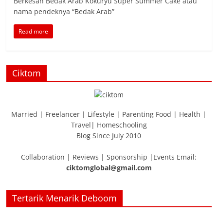
Berkesan Bedak Arab Kokuryu Super Summer Cake atau
nama pendeknya “Bedak Arab”
Read more
Ciktom
Married | Freelancer | Lifestyle | Parenting Food | Health |
Travel| Homeschooling
Blog Since July 2010
Collaboration | Reviews | Sponsorship |Events Email:
ciktomglobal@gmail.com
Tertarik Menarik Deboom