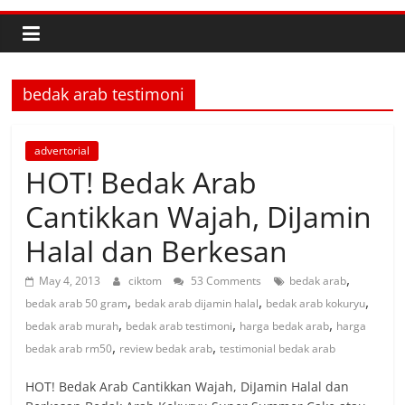
bedak arab testimoni
advertorial
HOT! Bedak Arab
Cantikkan Wajah, DiJamin
Halal dan Berkesan
,
May 4, 2013
ciktom
53 Comments
bedak arab
,
,
,
bedak arab 50 gram
bedak arab dijamin halal
bedak arab kokuryu
,
,
,
bedak arab murah
bedak arab testimoni
harga bedak arab
harga
,
,
bedak arab rm50
review bedak arab
testimonial bedak arab
HOT! Bedak Arab Cantikkan Wajah, DiJamin Halal dan