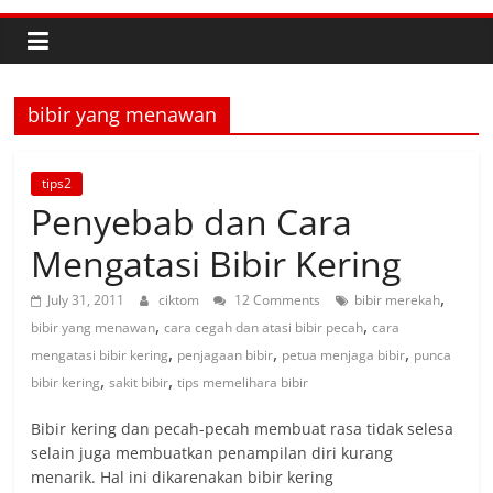
bibir yang menawan
tips2
Penyebab dan Cara
Mengatasi Bibir Kering
,
July 31, 2011
ciktom
12 Comments
bibir merekah
,
,
bibir yang menawan
cara cegah dan atasi bibir pecah
cara
,
,
,
mengatasi bibir kering
penjagaan bibir
petua menjaga bibir
punca
,
,
bibir kering
sakit bibir
tips memelihara bibir
Bibir kering dan pecah-pecah membuat rasa tidak selesa
selain juga membuatkan penampilan diri kurang
menarik. Hal ini dikarenakan bibir kering