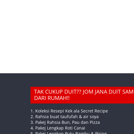
TAK CUKUP DUIT?? JOM JANA DUIT SA
DARI RUMAH!!
1. Koleksi Resepi Kek ala Secret Recipe
2. Rahsia buat taufufah & air soya
3. Pakej Rahsia Bun, Pau dan Pizza
4. Pakej Lengkap Roti Canai
5. Pakej Lengkap Putu Bambu & Piring