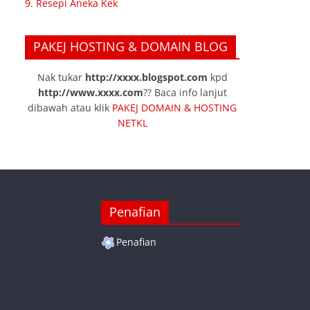
9. Resepi Aneka Kek
PAKEJ HOSTING & DOMAIN BLOG
Nak tukar
http://xxxx.blogspot.com
kpd
http://www.xxxx.com
?? Baca info lanjut
dibawah atau klik
PAKEJ DOMAIN & HOSTING
NETKL
Penafian
Penafian