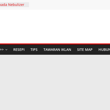
pada Nebulizer
Dengan Diffenz
SERIES AND
 S
447H / 2026
aya Anda di The
udio Baru di
n Raya dengan
>>
RESEPI
TIPS
TAWARAN IKLAN
SITE MAP
HUBUN