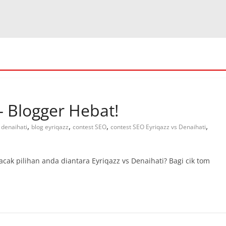
– Blogger Hebat!
,
,
,
,
 denaihati
blog eyriqazz
contest SEO
contest SEO Eyriqazz vs Denaihati
acak pilihan anda diantara Eyriqazz vs Denaihati? Bagi cik tom