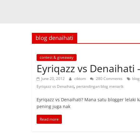
blog denaihati
contest & giveaway
Eyriqazz vs Denaihati 
June 20, 2012
ciktom
280 Comments
blog
,
Eyriqazz vs Denaihati
pertandingan blog menarik
Eyriqazz vs Denaihati? Mana satu blogger lelaki k
pening juga nak
Read more