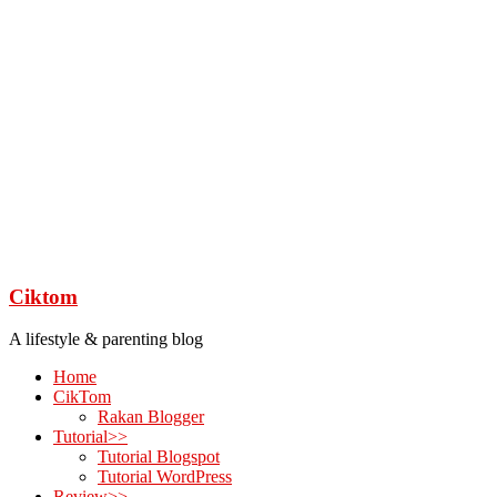
Ciktom
A lifestyle & parenting blog
Home
CikTom
Rakan Blogger
Tutorial>>
Tutorial Blogspot
Tutorial WordPress
Review>>