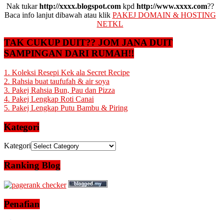
Nak tukar
http://xxxx.blogspot.com
kpd
http://www.xxxx.com
??
Baca info lanjut dibawah atau klik
PAKEJ DOMAIN & HOSTING
NETKL
TAK CUKUP DUIT?? JOM JANA DUIT
SAMPINGAN DARI RUMAH!!
1. Koleksi Resepi Kek ala Secret Recipe
2. Rahsia buat taufufah & air soya
3. Pakej Rahsia Bun, Pau dan Pizza
4. Pakej Lengkap Roti Canai
5. Pakej Lengkap Putu Bambu & Piring
Kategori
Kategori
Ranking Blog
Penafian