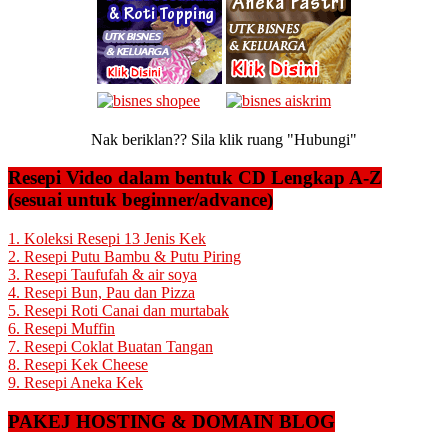
Nak beriklan?? Sila klik ruang "Hubungi"
Resepi Video dalam bentuk CD Lengkap A-Z
(sesuai untuk beginner/advance)
1. Koleksi Resepi 13 Jenis Kek
2. Resepi Putu Bambu & Putu Piring
3. Resepi Taufufah & air soya
4. Resepi Bun, Pau dan Pizza
5. Resepi Roti Canai dan murtabak
6. Resepi Muffin
7. Resepi Coklat Buatan Tangan
8. Resepi Kek Cheese
9. Resepi Aneka Kek
PAKEJ HOSTING & DOMAIN BLOG