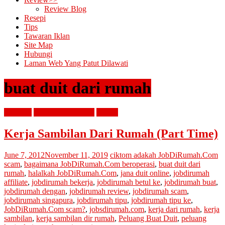
Review Blog
Resepi
Tips
Tawaran Iklan
Site Map
Hubungi
Laman Web Yang Patut Dilawati
buat duit dari rumah
buat duit
interview dan kerja
review
Kerja Sambilan Dari Rumah (Part Time)
June 7, 2012
November 11, 2019
ciktom
adakah JobDiRumah.Com
scam
,
bagaimana JobDiRumah.Com beroperasi
,
buat duit dari
rumah
,
halalkah JobDiRumah.Com
,
jana duit online
,
jobdirumah
affiliate
,
jobdirumah bekerja
,
jobdirumah betul ke
,
jobdirumah buat
,
jobdirumah dengan
,
jobdirumah review
,
jobdirumah scam
,
jobdirumah singapura
,
jobdirumah tipu
,
jobdirumah tipu ke
,
JobDiRumah.Com scam?
,
jobsdirumah.com
,
kerja dari rumah
,
kerja
sambilan
,
kerja sambilan dir rumah
,
Peluang Buat Duit
,
peluang