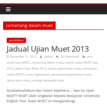
cemerlang dalam muet
pendidikan
Jadual Ujian Muet 2013
November 11, 2012
ciktom
24 Comments
cara
,
,
untuk lulus MUET
cemerlang dalam muet
contoh soalan MUET Julai
,
,
,
2013
Jadual Ujian Muet 2013
kertas peperiksaan muet
komponen
,
,
,
soalan MUET
muet registration
persediaan peperiksaan muet
,
rahsia lulus muet
strategi menjawab muet
Assalamualaikum dan Salam Sejahtera…. Apa itu Ujian
MUET? MUET ialah singkatan kepada Malaysian University
English Test. Exam MUET ini mengandungi