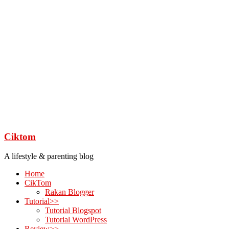
Ciktom
A lifestyle & parenting blog
Home
CikTom
Rakan Blogger
Tutorial>>
Tutorial Blogspot
Tutorial WordPress
Review>>