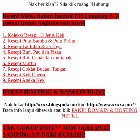
Nak beriklan?? Sila klik ruang "Hubungi"
Resepi Video dalam bentuk CD Lengkap A-Z
(sesuai untuk beginner/advance)
1. Koleksi Resepi 13 Jenis Kek
2. Resepi Putu Bambu & Putu Piring
3. Resepi Taufufah & air soya
4. Resepi Bun, Pau dan Pizza
5. Resepi Roti Canai dan murtabak
6. Resepi Muffin
7. Resepi Coklat Buatan Tangan
8. Resepi Kek Cheese
9. Resepi Aneka Kek
PAKEJ HOSTING & DOMAIN BLOG
Nak tukar
http://xxxx.blogspot.com
kpd
http://www.xxxx.com
??
Baca info lanjut dibawah atau klik
PAKEJ DOMAIN & HOSTING
NETKL
TAK CUKUP DUIT?? JOM JANA DUIT
SAMPINGAN DARI RUMAH!!