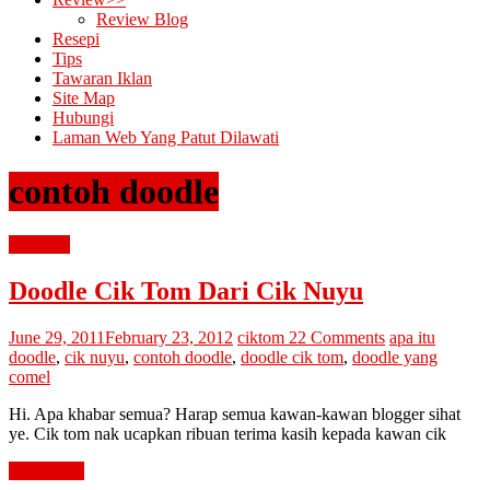
Review Blog
Resepi
Tips
Tawaran Iklan
Site Map
Hubungi
Laman Web Yang Patut Dilawati
contoh doodle
blogging
Doodle Cik Tom Dari Cik Nuyu
June 29, 2011
February 23, 2012
ciktom
22 Comments
apa itu
doodle
,
cik nuyu
,
contoh doodle
,
doodle cik tom
,
doodle yang
comel
Hi. Apa khabar semua? Harap semua kawan-kawan blogger sihat
ye. Cik tom nak ucapkan ribuan terima kasih kepada kawan cik
Read more