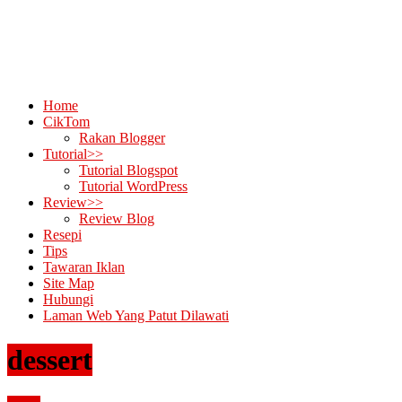
Home
CikTom
Rakan Blogger
Tutorial>>
Tutorial Blogspot
Tutorial WordPress
Review>>
Review Blog
Resepi
Tips
Tawaran Iklan
Site Map
Hubungi
Laman Web Yang Patut Dilawati
dessert