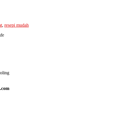
at
,
resepi mudah
afe
ooling
l.com