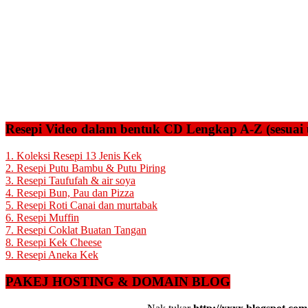
Resepi Video dalam bentuk CD Lengkap A-Z (sesuai 
1. Koleksi Resepi 13 Jenis Kek
2. Resepi Putu Bambu & Putu Piring
3. Resepi Taufufah & air soya
4. Resepi Bun, Pau dan Pizza
5. Resepi Roti Canai dan murtabak
6. Resepi Muffin
7. Resepi Coklat Buatan Tangan
8. Resepi Kek Cheese
9. Resepi Aneka Kek
PAKEJ HOSTING & DOMAIN BLOG