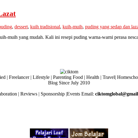
Lazat
puding
,
dessert
,
kuih tradisional
,
kuih-muih
,
puding yang sedap dan laz
ih-muih yang mudah. Kali ini resepi puding warna-warni perasa nesc
ed | Freelancer | Lifestyle | Parenting Food | Health | Travel| Homesch
Blog Since July 2010
aboration | Reviews | Sponsorship |Events Email:
ciktomglobal@gmai