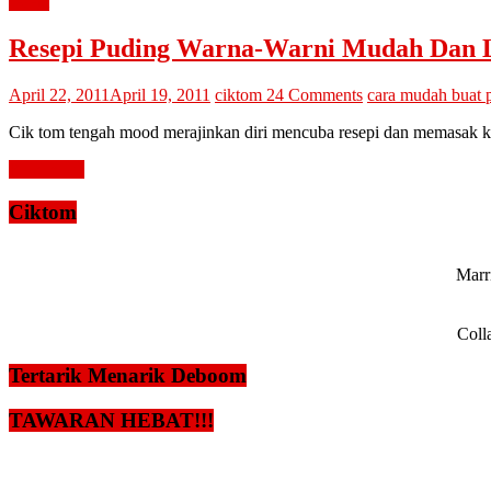
resepi
Resepi Puding Warna-Warni Mudah Dan 
April 22, 2011
April 19, 2011
ciktom
24 Comments
cara mudah buat 
Cik tom tengah mood merajinkan diri mencuba resepi dan memasak ku
Read more
Ciktom
Marri
Coll
Tertarik Menarik Deboom
TAWARAN HEBAT!!!