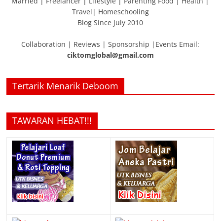
Married | Freelancer | Lifestyle | Parenting Food | Health |
Travel| Homeschooling
Blog Since July 2010
Collaboration | Reviews | Sponsorship |Events Email:
ciktomglobal@gmail.com
Tertarik Menarik Deboom
TAWARAN HEBAT!!!