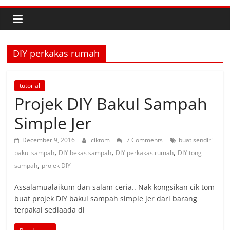
DIY perkakas rumah
tutorial
Projek DIY Bakul Sampah
Simple Jer
December 9, 2016
ciktom
7 Comments
buat sendiri
,
,
,
bakul sampah
DIY bekas sampah
DIY perkakas rumah
DIY tong
,
sampah
projek DIY
Assalamualaikum dan salam ceria.. Nak kongsikan cik tom
buat projek DIY bakul sampah simple jer dari barang
terpakai sediaada di