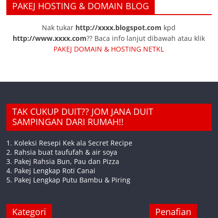
PAKEJ HOSTING & DOMAIN BLOG
Nak tukar
http://xxxx.blogspot.com
kpd
http://www.xxxx.com
?? Baca info lanjut dibawah atau klik
PAKEJ DOMAIN & HOSTING NETKL
TAK CUKUP DUIT?? JOM JANA DUIT
SAMPINGAN DARI RUMAH!!
1. Koleksi Resepi Kek ala Secret Recipe
2. Rahsia buat taufufah & air soya
3. Pakej Rahsia Bun, Pau dan Pizza
4. Pakej Lengkap Roti Canai
5. Pakej Lengkap Putu Bambu & Piring
Kategori
Penafian