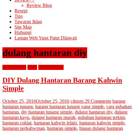
Review Blog
Resepi
Tips
Tawaran Iklan
Site Map
Hubungi
Laman Web Yang Patut Dilawati
dulang hantaran diy
diari cik tom
emas
mencari cinta
DIY Dulang Hantaran Barang Kahwin
Simple
October 25, 2016
October 25, 2016
ciktom
29 Comments
barang
hantaran tunang
,
barang hantaran tunang yang simple
,
cara gubahan
hantaran
,
diy hantaran tunang simple
,
dulang hantaran diy
,
dulang
hantaran kayu
,
dulang hantaran murah
,
gubahan hantaran terkini
,
hantaran coklat
,
hantaran kahwin lelaki
,
hantaran kahwin simple
,
hantaran perkahwinan
,
hantaran simple
,
hiasan dulang hantaran