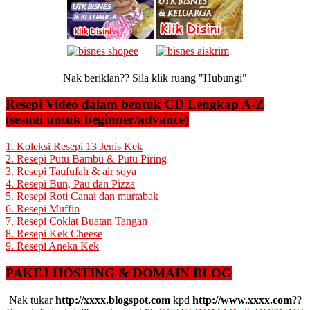
Nak beriklan?? Sila klik ruang "Hubungi"
Resepi Video dalam bentuk CD Lengkap A-Z
(sesuai untuk beginner/advance)
1. Koleksi Resepi 13 Jenis Kek
2. Resepi Putu Bambu & Putu Piring
3. Resepi Taufufah & air soya
4. Resepi Bun, Pau dan Pizza
5. Resepi Roti Canai dan murtabak
6. Resepi Muffin
7. Resepi Coklat Buatan Tangan
8. Resepi Kek Cheese
9. Resepi Aneka Kek
PAKEJ HOSTING & DOMAIN BLOG
Nak tukar
http://xxxx.blogspot.com
kpd
http://www.xxxx.com
??