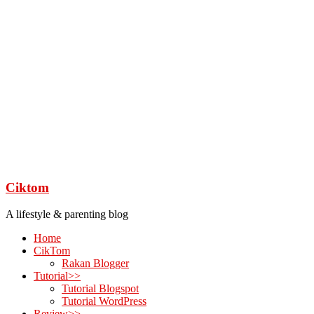
Ciktom
A lifestyle & parenting blog
Home
CikTom
Rakan Blogger
Tutorial>>
Tutorial Blogspot
Tutorial WordPress
Review>>