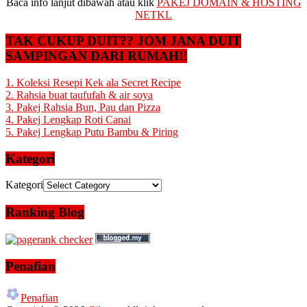
Baca info lanjut dibawah atau klik
PAKEJ DOMAIN & HOSTING
NETKL
TAK CUKUP DUIT?? JOM JANA DUIT
SAMPINGAN DARI RUMAH!!
1. Koleksi Resepi Kek ala Secret Recipe
2. Rahsia buat taufufah & air soya
3. Pakej Rahsia Bun, Pau dan Pizza
4. Pakej Lengkap Roti Canai
5. Pakej Lengkap Putu Bambu & Piring
Kategori
Kategori
Ranking Blog
Penafian
Penafian