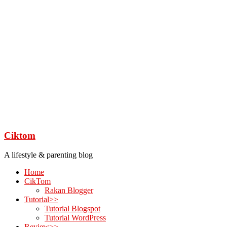
Ciktom
A lifestyle & parenting blog
Home
CikTom
Rakan Blogger
Tutorial>>
Tutorial Blogspot
Tutorial WordPress
Review>>