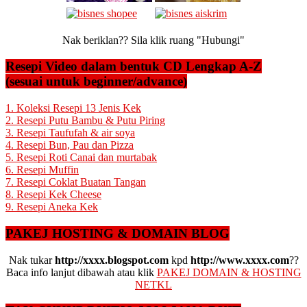
Nak beriklan?? Sila klik ruang "Hubungi"
Resepi Video dalam bentuk CD Lengkap A-Z
(sesuai untuk beginner/advance)
1. Koleksi Resepi 13 Jenis Kek
2. Resepi Putu Bambu & Putu Piring
3. Resepi Taufufah & air soya
4. Resepi Bun, Pau dan Pizza
5. Resepi Roti Canai dan murtabak
6. Resepi Muffin
7. Resepi Coklat Buatan Tangan
8. Resepi Kek Cheese
9. Resepi Aneka Kek
PAKEJ HOSTING & DOMAIN BLOG
Nak tukar
http://xxxx.blogspot.com
kpd
http://www.xxxx.com
??
Baca info lanjut dibawah atau klik
PAKEJ DOMAIN & HOSTING
NETKL