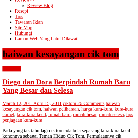
Review Blog
Resepi
Tips
Tawaran Iklan
Site Map
Hubungi
Laman Web Yang Patut Dilawati
haiwan kesayangan cik tom
kura-kura
Diego dan Dora Berpindah Rumah Baru
Yang Besar dan Selesa
March 12, 2011
April 15, 2011
ciktom
26 Comments
haiwan
kesayangan cik tom
,
haiwan peliharaan
,
harga kura-kura
,
kura-kura
comel
,
kura-kura kecil
,
rumah baru
,
rumah besar
,
rumah selesa
,
tips
penjagaan kura-kura
Pada yang tak tahu lagi cik tom ada bela sepasang kura-kura kecil
kononnya sebagai Teman Hidup Cik Tom. Permulaannya cik