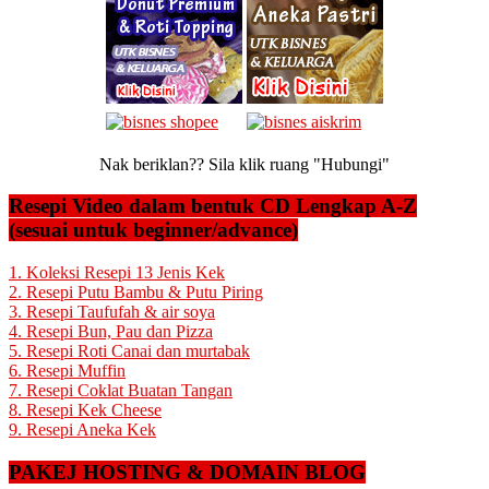
Nak beriklan?? Sila klik ruang "Hubungi"
Resepi Video dalam bentuk CD Lengkap A-Z
(sesuai untuk beginner/advance)
1. Koleksi Resepi 13 Jenis Kek
2. Resepi Putu Bambu & Putu Piring
3. Resepi Taufufah & air soya
4. Resepi Bun, Pau dan Pizza
5. Resepi Roti Canai dan murtabak
6. Resepi Muffin
7. Resepi Coklat Buatan Tangan
8. Resepi Kek Cheese
9. Resepi Aneka Kek
PAKEJ HOSTING & DOMAIN BLOG