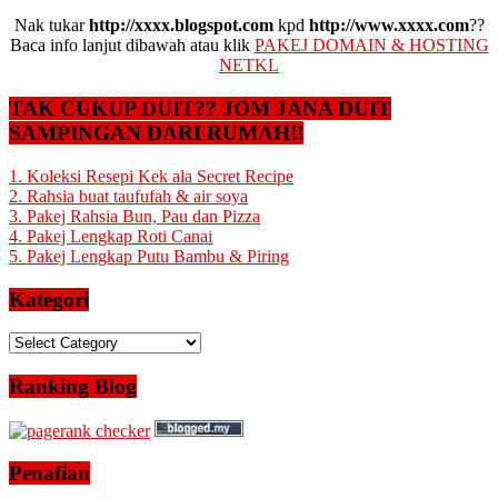
Nak tukar
http://xxxx.blogspot.com
kpd
http://www.xxxx.com
??
Baca info lanjut dibawah atau klik
PAKEJ DOMAIN & HOSTING
NETKL
TAK CUKUP DUIT?? JOM JANA DUIT
SAMPINGAN DARI RUMAH!!
1. Koleksi Resepi Kek ala Secret Recipe
2. Rahsia buat taufufah & air soya
3. Pakej Rahsia Bun, Pau dan Pizza
4. Pakej Lengkap Roti Canai
5. Pakej Lengkap Putu Bambu & Piring
Kategori
Kategori
Ranking Blog
Penafian