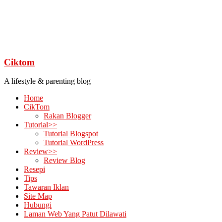
Ciktom
A lifestyle & parenting blog
Home
CikTom
Rakan Blogger
Tutorial>>
Tutorial Blogspot
Tutorial WordPress
Review>>
Review Blog
Resepi
Tips
Tawaran Iklan
Site Map
Hubungi
Laman Web Yang Patut Dilawati