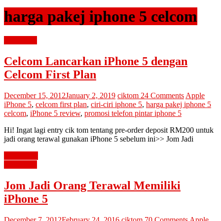
harga pakej iphone 5 celcom
advertorial
Celcom Lancarkan iPhone 5 dengan
Celcom First Plan
December 15, 2012
January 2, 2019
ciktom
24 Comments
Apple
iPhone 5
,
celcom first plan
,
ciri-ciri iphone 5
,
harga pakej iphone 5
celcom
,
iPhone 5 review
,
promosi telefon pintar iphone 5
Hi! Ingat lagi entry cik tom tentang pre-order deposit RM200 untuk
jadi orang terawal gunakan iPhone 5 sebelum ini>> Jom Jadi
Read more
advertorial
Jom Jadi Orang Terawal Memiliki
iPhone 5
December 7, 2012
February 24, 2016
ciktom
70 Comments
Apple