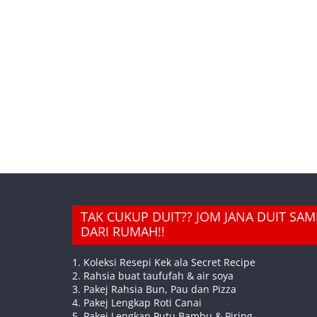
TAK CUKUP DUIT?? JOM JANA DUIT SA
DARI RUMAH!!
1. Koleksi Resepi Kek ala Secret Recipe
2. Rahsia buat taufufah & air soya
3. Pakej Rahsia Bun, Pau dan Pizza
4. Pakej Lengkap Roti Canai
5. Pakej Lengkap Putu Bambu & Piring