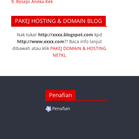
9. Resepi Aneka Kek
PAKEJ HOSTING & DOMAIN BLOG
Nak tukar
http://xxxx.blogspot.com
kpd
http://www.xxxx.com
?? Baca info lanjut
dibawah atau klik
PAKEJ DOMAIN & HOSTING
NETKL
Penafian
Penafian