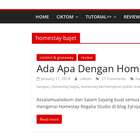
HOME
CIKTOM
TUTORIAL>>
REVIEW
homestay bajet
contest & giveaway
review
Ada Apa Dengan Homes
January 11, 2014
ciktom
27 Comments
ha
,
,
lumpur
homestay bajet
homestay berhampiran public tra
Assalamualaikum dan Salam Sayang buat semua p
mengenai Homestay Regalia Studio di blog Eyriqa
Read more