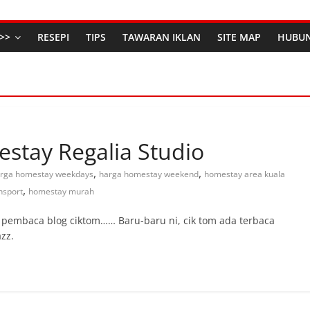
>>
RESEPI
TIPS
TAWARAN IKLAN
SITE MAP
HUBUN
tay Regalia Studio
,
,
rga homestay weekdays
harga homestay weekend
homestay area kuala
,
nsport
homestay murah
embaca blog ciktom…… Baru-baru ni, cik tom ada terbaca
zz.