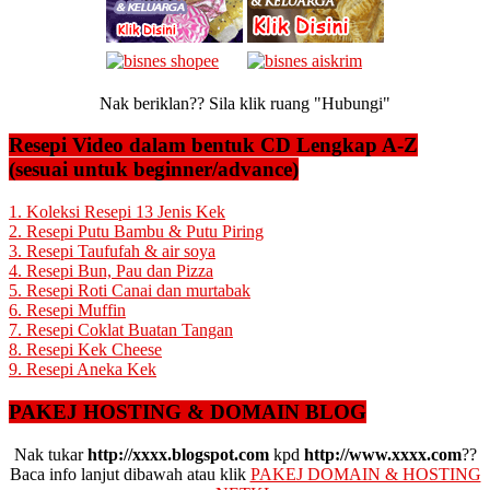
Nak beriklan?? Sila klik ruang "Hubungi"
Resepi Video dalam bentuk CD Lengkap A-Z
(sesuai untuk beginner/advance)
1. Koleksi Resepi 13 Jenis Kek
2. Resepi Putu Bambu & Putu Piring
3. Resepi Taufufah & air soya
4. Resepi Bun, Pau dan Pizza
5. Resepi Roti Canai dan murtabak
6. Resepi Muffin
7. Resepi Coklat Buatan Tangan
8. Resepi Kek Cheese
9. Resepi Aneka Kek
PAKEJ HOSTING & DOMAIN BLOG
Nak tukar
http://xxxx.blogspot.com
kpd
http://www.xxxx.com
??
Baca info lanjut dibawah atau klik
PAKEJ DOMAIN & HOSTING