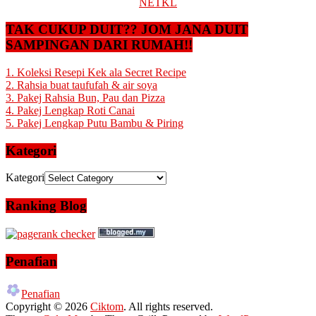
NETKL
TAK CUKUP DUIT?? JOM JANA DUIT
SAMPINGAN DARI RUMAH!!
1. Koleksi Resepi Kek ala Secret Recipe
2. Rahsia buat taufufah & air soya
3. Pakej Rahsia Bun, Pau dan Pizza
4. Pakej Lengkap Roti Canai
5. Pakej Lengkap Putu Bambu & Piring
Kategori
Kategori
Ranking Blog
Penafian
Penafian
Copyright © 2026
Ciktom
. All rights reserved.