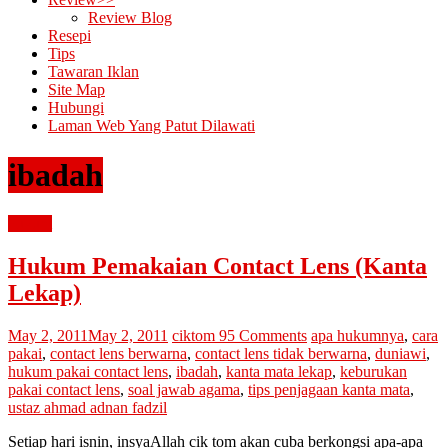
Review Blog
Resepi
Tips
Tawaran Iklan
Site Map
Hubungi
Laman Web Yang Patut Dilawati
ibadah
hukum
Hukum Pemakaian Contact Lens (Kanta
Lekap)
May 2, 2011
May 2, 2011
ciktom
95 Comments
apa hukumnya
,
cara
pakai
,
contact lens berwarna
,
contact lens tidak berwarna
,
duniawi
,
hukum pakai contact lens
,
ibadah
,
kanta mata lekap
,
keburukan
pakai contact lens
,
soal jawab agama
,
tips penjagaan kanta mata
,
ustaz ahmad adnan fadzil
Setiap hari isnin, insyaAllah cik tom akan cuba berkongsi apa-apa