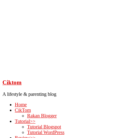
Ciktom
A lifestyle & parenting blog
Home
CikTom
Rakan Blogger
Tutorial>>
Tutorial Blogspot
Tutorial WordPress
Review>>