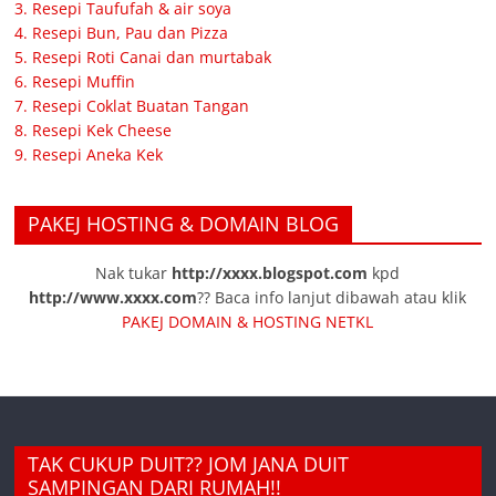
3. Resepi Taufufah & air soya
4. Resepi Bun, Pau dan Pizza
5. Resepi Roti Canai dan murtabak
6. Resepi Muffin
7. Resepi Coklat Buatan Tangan
8. Resepi Kek Cheese
9. Resepi Aneka Kek
PAKEJ HOSTING & DOMAIN BLOG
Nak tukar
http://xxxx.blogspot.com
kpd
http://www.xxxx.com
?? Baca info lanjut dibawah atau klik
PAKEJ DOMAIN & HOSTING NETKL
TAK CUKUP DUIT?? JOM JANA DUIT
SAMPINGAN DARI RUMAH!!