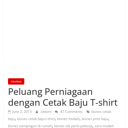
review
Peluang Perniagaan
dengan Cetak Baju T-shirt
June 2, 2013
ciktom
41 Comments
bisnes cetak
,
,
,
,
baju
bisnes cetak baju t-shirt
bisnes mudah
bisnes print baju
,
,
bisnes sampingan di rumah
bisnes tak perlu pekerja
cara mudah