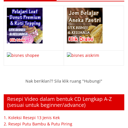
Nak beriklan?? Sila klik ruang "Hubungi"
Resepi Video dalam bentuk CD Lengkap A-Z
(sesuai untuk beginner/advance)
1. Koleksi Resepi 13 Jenis Kek
2. Resepi Putu Bambu & Putu Piring