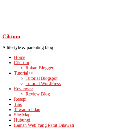
Ciktom
A lifestyle & parenting blog
Home
CikTom
Rakan Blogger
Tutorial>>
Tutorial Blogspot
Tutorial WordPress
Review>>
Review Blog
Resepi
Tips
Tawaran Iklan
Site Map
Hubungi
Laman Web Yang Patut Dilawati