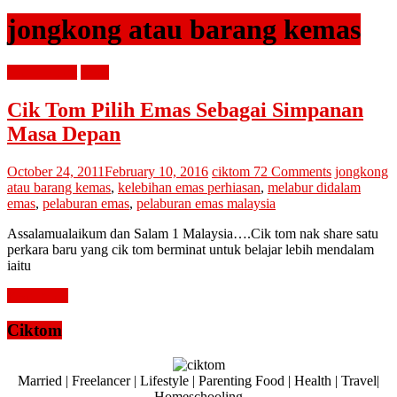
jongkong atau barang kemas
diari cik tom
emas
Cik Tom Pilih Emas Sebagai Simpanan
Masa Depan
October 24, 2011
February 10, 2016
ciktom
72 Comments
jongkong
atau barang kemas
,
kelebihan emas perhiasan
,
melabur didalam
emas
,
pelaburan emas
,
pelaburan emas malaysia
Assalamualaikum dan Salam 1 Malaysia….Cik tom nak share satu
perkara baru yang cik tom berminat untuk belajar lebih mendalam
iaitu
Read more
Ciktom
Married | Freelancer | Lifestyle | Parenting Food | Health | Travel|
Homeschooling