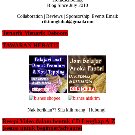
Blog Since July 2010
Collaboration | Reviews | Sponsorship |Events Email:
ciktomglobal@gmail.com
Tertarik Menarik Deboom
TAWARAN HEBAT!!!
Nak beriklan?? Sila klik ruang "Hubungi"
Resepi Video dalam bentuk CD Lengkap A-Z
(sesuai untuk beginner/advance)