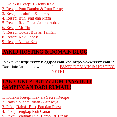
1. Koleksi Resepi 13 Jenis Kek
2. Resepi Putu Bambu & Putu Piring
3. Resepi Taufufah & air soya
4. Resepi Bun, Pau dan Pizza
5. Resepi Roti Canai dan murtabak
6. Resepi Muffin
7. Resepi Coklat Buatan Tangan
8. Resepi Kek Cheese
9. Resepi Aneka Kek
PAKEJ HOSTING & DOMAIN BLOG
Nak tukar
http://xxxx.blogspot.com
kpd
http://www.xxxx.com
??
Baca info lanjut dibawah atau klik
PAKEJ DOMAIN & HOSTING
NETKL
TAK CUKUP DUIT?? JOM JANA DUIT
SAMPINGAN DARI RUMAH!!
1. Koleksi Resepi Kek ala Secret Recipe
2. Rahsia buat taufufah & air soya
3. Pakej Rahsia Bun, Pau dan Pizza
4. Pakej Lengkap Roti Canai
5. Pakej Lengkap Putu Bambu & Piring