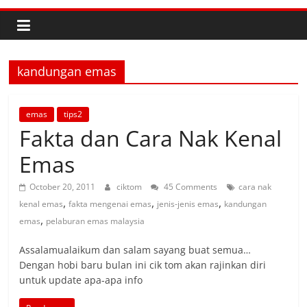
kandungan emas
emas
tips2
Fakta dan Cara Nak Kenal
Emas
October 20, 2011
ciktom
45 Comments
cara nak
,
,
,
kenal emas
fakta mengenai emas
jenis-jenis emas
kandungan
,
emas
pelaburan emas malaysia
Assalamualaikum dan salam sayang buat semua…
Dengan hobi baru bulan ini cik tom akan rajinkan diri
untuk update apa-apa info