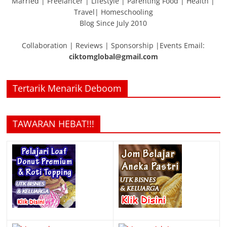
Married | Freelancer | Lifestyle | Parenting Food | Health |
Travel| Homeschooling
Blog Since July 2010
Collaboration | Reviews | Sponsorship |Events Email:
ciktomglobal@gmail.com
Tertarik Menarik Deboom
TAWARAN HEBAT!!!