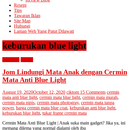
Resepi
Tips
Tawaran Iklan
Site Map
Hubungi
Laman Web Yang Patut Dilawati
keburukan blue light
parenting
review
Jom Lindungi Mata Anak dengan Cermin
Mata Anti Blue Light
August 19, 2020
October 12, 2020
ciktom
15 Comments
cermin
mata anti blue light
,
cermin mata blue light
,
cermin mata murah
,
cermin mata nipis
,
cermin mata photogray
,
cermin mata tanpa
power
,
harga cermin mata blue coat
,
keburukan anti blue light
,
keburukan blue light
,
tukar frame cermin mata
Cermin Mata Anti Blue Light | Anak suka main gadget? Jika ya, ini
memang dilema yang normal dialami oleh ibu