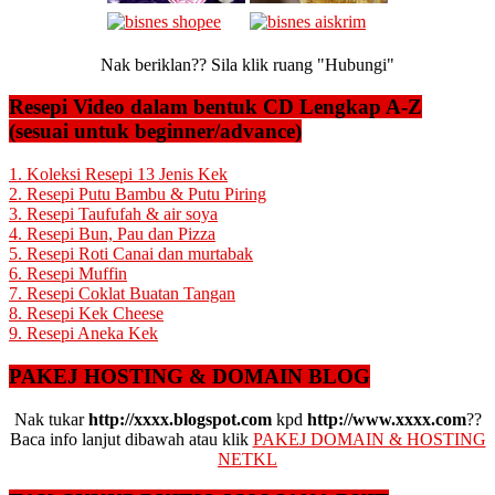
Nak beriklan?? Sila klik ruang "Hubungi"
Resepi Video dalam bentuk CD Lengkap A-Z
(sesuai untuk beginner/advance)
1. Koleksi Resepi 13 Jenis Kek
2. Resepi Putu Bambu & Putu Piring
3. Resepi Taufufah & air soya
4. Resepi Bun, Pau dan Pizza
5. Resepi Roti Canai dan murtabak
6. Resepi Muffin
7. Resepi Coklat Buatan Tangan
8. Resepi Kek Cheese
9. Resepi Aneka Kek
PAKEJ HOSTING & DOMAIN BLOG
Nak tukar
http://xxxx.blogspot.com
kpd
http://www.xxxx.com
??
Baca info lanjut dibawah atau klik
PAKEJ DOMAIN & HOSTING
NETKL