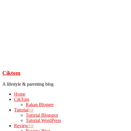
Ciktom
A lifestyle & parenting blog
Home
CikTom
Rakan Blogger
Tutorial>>
Tutorial Blogspot
Tutorial WordPress
Review>>
Review Blog