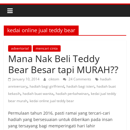
kedai online jual teddy bear
advertorial
mencari cinta
Mana Nak Beli Teddy
Bear Besar tapi MURAH??
January 10, 2014
ciktom
24 Comments
hadiah
,
,
,
anniversary
hadiah bagi girlfriend
hadiah bagi isteri
hadiah buat
,
,
,
kekasih
hadiah buat wanita
hadiah perkahwinan
kedai jual teddy
,
bear murah
kedai online jual teddy bear
Permulaan tahun 2016, pasti ramai yang tercari-cari
hadiah yang bersesuaian untuk diberikan pada insan
yang tersayang bagi memperingati hari lahir