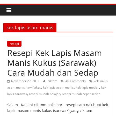
kek lapis asam manis
resepi
Resepi Kek Lapis Masam
Manis Kukus (Sarawak)
Cara Mudah dan Sedap
November 27, 2011
ciktom
40 Comments
kek kukus
,
,
,
asam manis haw flakes
kek lapis asam manis
kek lapis medan
kek
,
,
lapis sarawak
resepi mudah belajar
resepi mudah cepat sedap
Salam.. Kali ini cik tom nak share resepi cara nak buat kek
lapis masam manis kukus (sarawak) yang cik tom