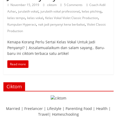
November 15, 2019
ciktom
5 Comments
Coach Aidil
,
,
,
,
Azhar
jurulatih vokal
jurulatih vokal professional
kelas pitching
,
,
,
kelas tempo
kelas vokal
Kelas Vokal Violet Classic Production
,
,
Kumpulan Hyperact
nak jadi penyanyi kena berbakat
Violet Classic
Production
Kenapa Korang Perlu Sertai Kelas Vokal Untuk Jadi
Penyanyi? | Assalamualaikum dan salam sayang.. Baru-
baru ini ciktom terbaca satu artikel
Read more
Ciktom
Married | Freelancer | Lifestyle | Parenting Food | Health |
Travel| Homeschooling