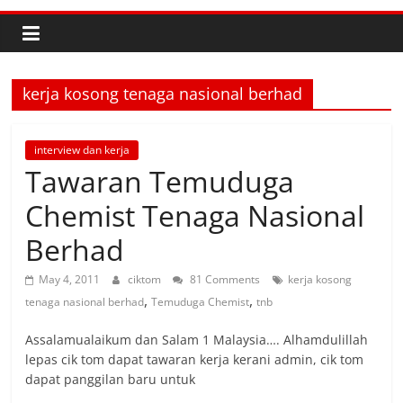
kerja kosong tenaga nasional berhad
interview dan kerja
Tawaran Temuduga
Chemist Tenaga Nasional
Berhad
May 4, 2011
ciktom
81 Comments
kerja kosong
,
,
tenaga nasional berhad
Temuduga Chemist
tnb
Assalamualaikum dan Salam 1 Malaysia…. Alhamdulillah
lepas cik tom dapat tawaran kerja kerani admin, cik tom
dapat panggilan baru untuk