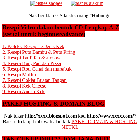
Nak beriklan?? Sila klik ruang "Hubungi"
Resepi Video dalam bentuk CD Lengkap A-Z
(sesuai untuk beginner/advance)
1. Koleksi Resepi 13 Jenis Kek
2. Resepi Putu Bambu & Putu Piring
3. Resepi Taufufah & air soya
4. Resepi Bun, Pau dan Pizza
5. Resepi Roti Canai dan murtabak
6. Resepi Muffin
7. Resepi Coklat Buatan Tangan
8. Resepi Kek Cheese
9. Resepi Aneka Kek
PAKEJ HOSTING & DOMAIN BLOG
Nak tukar
http://xxxx.blogspot.com
kpd
http://www.xxxx.com
??
Baca info lanjut dibawah atau klik
PAKEJ DOMAIN & HOSTING
NETKL
TAK CUKUP DUIT?? JOM JANA DUIT