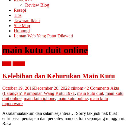
Review Blog
Resepi
Tips
Tawaran Iklan
Site Map
Hubungi
Laman Web Yang Patut Dilawati
main kutu duit online
emas
hukum
Kelebihan dan Keburukan Main Kutu
October 19, 2016
December 20, 2022
ciktom
42 Comments
Akta
(Larangan) Kumpulan Wang Kutu 1971
,
main kutu duit
,
main kutu
duit online
,
main kutu iphone
,
main kutu online
,
main kutu
tupperware
Assalamualaikum dan salam sejahtera… Sorry tak jadi nak buat
entri pasal persiapan dan perkahwinan cik tom sepanjang minggu ni.
Rasa