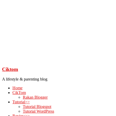
Ciktom
A lifestyle & parenting blog
Home
CikTom
Rakan Blogger
Tutorial>>
Tutorial Blogspot
Tutorial WordPress
Review>>