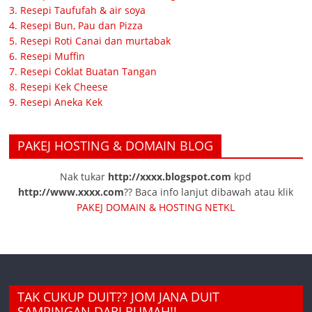
3. Resepi Taufufah & air soya
4. Resepi Bun, Pau dan Pizza
5. Resepi Roti Canai dan murtabak
6. Resepi Muffin
7. Resepi Coklat Buatan Tangan
8. Resepi Kek Cheese
9. Resepi Aneka Kek
PAKEJ HOSTING & DOMAIN BLOG
Nak tukar
http://xxxx.blogspot.com
kpd
http://www.xxxx.com
?? Baca info lanjut dibawah atau klik
PAKEJ DOMAIN & HOSTING NETKL
TAK CUKUP DUIT?? JOM JANA DUIT
SAMPINGAN DARI RUMAH!!