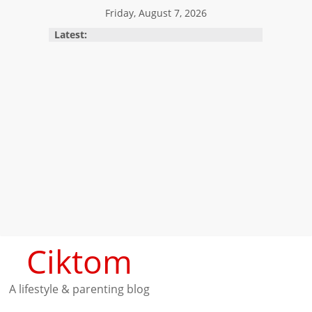
Skip
Friday, August 7, 2026
to
Latest:
content
Ciktom
A lifestyle & parenting blog