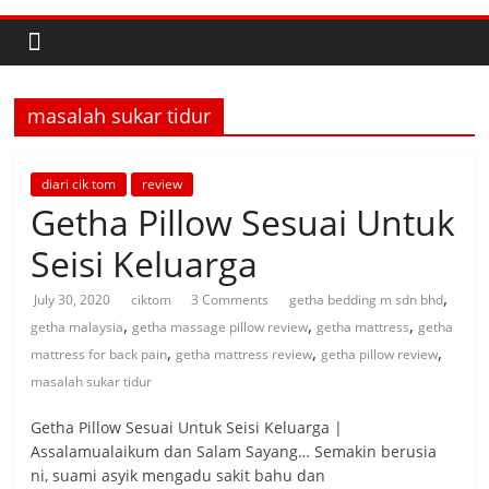
masalah sukar tidur
diari cik tom
review
Getha Pillow Sesuai Untuk
Seisi Keluarga
,
July 30, 2020
ciktom
3 Comments
getha bedding m sdn bhd
,
,
,
getha malaysia
getha massage pillow review
getha mattress
getha
,
,
,
mattress for back pain
getha mattress review
getha pillow review
masalah sukar tidur
Getha Pillow Sesuai Untuk Seisi Keluarga |
Assalamualaikum dan Salam Sayang… Semakin berusia
ni, suami asyik mengadu sakit bahu dan