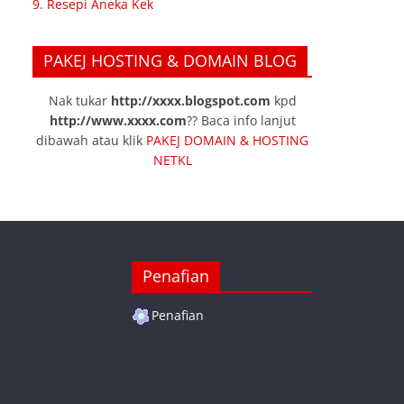
9. Resepi Aneka Kek
PAKEJ HOSTING & DOMAIN BLOG
Nak tukar
http://xxxx.blogspot.com
kpd
http://www.xxxx.com
?? Baca info lanjut
dibawah atau klik
PAKEJ DOMAIN & HOSTING
NETKL
Penafian
Penafian