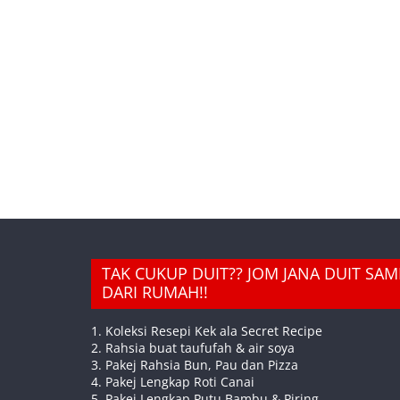
TAK CUKUP DUIT?? JOM JANA DUIT SA
DARI RUMAH!!
1. Koleksi Resepi Kek ala Secret Recipe
2. Rahsia buat taufufah & air soya
3. Pakej Rahsia Bun, Pau dan Pizza
4. Pakej Lengkap Roti Canai
5. Pakej Lengkap Putu Bambu & Piring