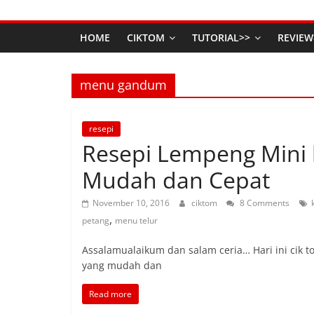
HOME
CIKTOM
TUTORIAL>>
REVIEW
menu gandum
resepi
Resepi Lempeng Mini 
Mudah dan Cepat
November 10, 2016
ciktom
8 Comments
,
petang
menu telur
Assalamualaikum dan salam ceria… Hari ini cik t
yang mudah dan
Read more