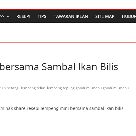
>>
RESEPI
TIPS
TAWARAN IKLAN
SITE MAP
HUBUN
bersama Sambal Ikan Bilis
,
,
,
,
kuih petang
lempeng telur
lempeng tepung gandum
menu gandum
menu
om nak share resepi lempeng mini bersama sambal ikan bilis