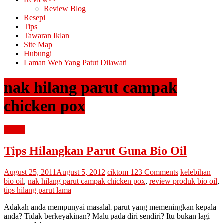
Review Blog
Resepi
Tips
Tawaran Iklan
Site Map
Hubungi
Laman Web Yang Patut Dilawati
nak hilang parut campak
chicken pox
review
Tips Hilangkan Parut Guna Bio Oil
August 25, 2011
August 5, 2012
ciktom
123 Comments
kelebihan
bio oil
,
nak hilang parut campak chicken pox
,
review produk bio oil
,
tips hilang parut lama
Adakah anda mempunyai masalah parut yang memeningkan kepala
anda? Tidak berkeyakinan? Malu pada diri sendiri? Itu bukan lagi