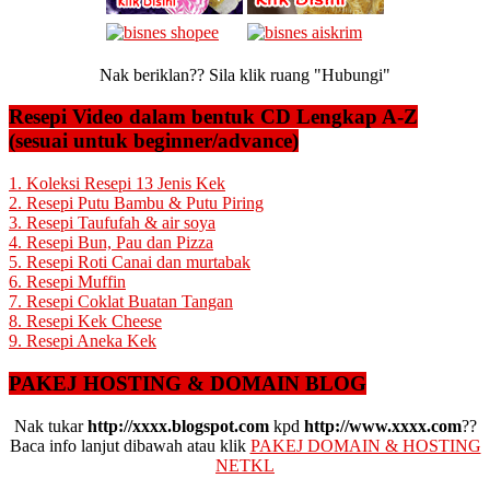
Nak beriklan?? Sila klik ruang "Hubungi"
Resepi Video dalam bentuk CD Lengkap A-Z
(sesuai untuk beginner/advance)
1. Koleksi Resepi 13 Jenis Kek
2. Resepi Putu Bambu & Putu Piring
3. Resepi Taufufah & air soya
4. Resepi Bun, Pau dan Pizza
5. Resepi Roti Canai dan murtabak
6. Resepi Muffin
7. Resepi Coklat Buatan Tangan
8. Resepi Kek Cheese
9. Resepi Aneka Kek
PAKEJ HOSTING & DOMAIN BLOG
Nak tukar
http://xxxx.blogspot.com
kpd
http://www.xxxx.com
??
Baca info lanjut dibawah atau klik
PAKEJ DOMAIN & HOSTING
NETKL