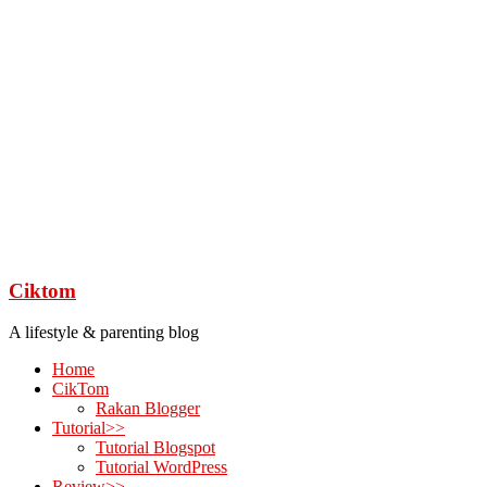
Ciktom
A lifestyle & parenting blog
Home
CikTom
Rakan Blogger
Tutorial>>
Tutorial Blogspot
Tutorial WordPress
Review>>