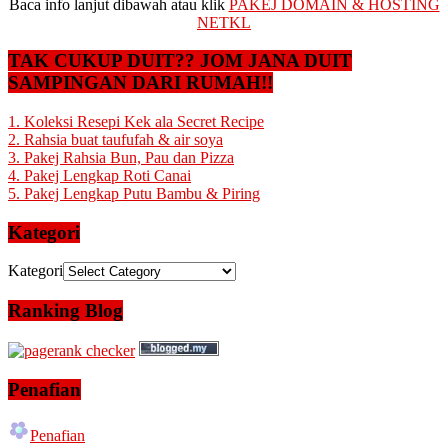
Baca info lanjut dibawah atau klik
PAKEJ DOMAIN & HOSTING
NETKL
TAK CUKUP DUIT?? JOM JANA DUIT
SAMPINGAN DARI RUMAH!!
1. Koleksi Resepi Kek ala Secret Recipe
2. Rahsia buat taufufah & air soya
3. Pakej Rahsia Bun, Pau dan Pizza
4. Pakej Lengkap Roti Canai
5. Pakej Lengkap Putu Bambu & Piring
Kategori
Kategori
Ranking Blog
Penafian
Penafian