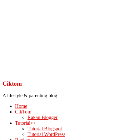
Ciktom
A lifestyle & parenting blog
Home
CikTom
Rakan Blogger
Tutorial>>
Tutorial Blogspot
Tutorial WordPress
Review>>