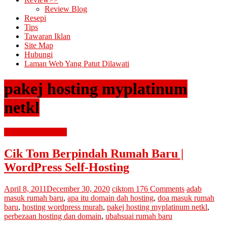
Review Blog
Resepi
Tips
Tawaran Iklan
Site Map
Hubungi
Laman Web Yang Patut Dilawati
pakej hosting myplatinum
netkl
domain dan hosting
Cik Tom Berpindah Rumah Baru |
WordPress Self-Hosting
April 8, 2011
December 30, 2020
ciktom
176 Comments
adab
masuk rumah baru
,
apa itu domain dah hosting
,
doa masuk rumah
baru
,
hosting wordpress murah
,
pakej hosting myplatinum netkl
,
perbezaan hosting dan domain
,
ubahsuai rumah baru