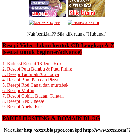
Nak beriklan?? Sila klik ruang "Hubungi"
Resepi Video dalam bentuk CD Lengkap A-Z
(sesuai untuk beginner/advance)
1. Koleksi Resepi 13 Jenis Kek
2. Resepi Putu Bambu & Putu Piring
3. Resepi Taufufah & air soya
4. Resepi Bun, Pau dan Pizza
5. Resepi Roti Canai dan murtabak
6. Resepi Muffin
7. Resepi Coklat Buatan Tangan
8. Resepi Kek Cheese
9. Resepi Aneka Kek
PAKEJ HOSTING & DOMAIN BLOG
Nak tukar
http://xxxx.blogspot.com
kpd
http://www.xxxx.com
??