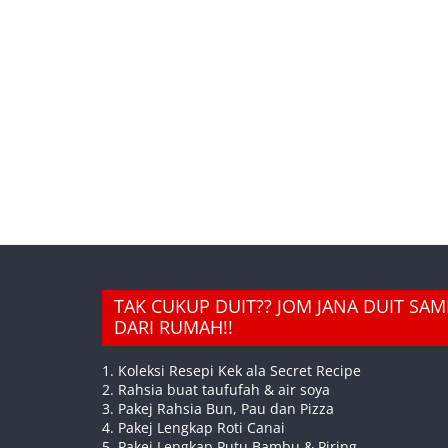
TAK CUKUP DUIT?? JOM JANA DUIT SA
DARI RUMAH!!
1. Koleksi Resepi Kek ala Secret Recipe
2. Rahsia buat taufufah & air soya
3. Pakej Rahsia Bun, Pau dan Pizza
4. Pakej Lengkap Roti Canai
5. Pakej Lengkap Putu Bambu & Piring