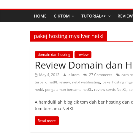
HOME
CIKTOM
TUTORIAL>>
REVIEW
pakej hosting mysilver netkl
domain dan hosting
review
Review Domain dan Ho
May 4, 2012
ciktom
27 Comments
cara n
,
,
,
terbaik
netKL review
netkl webhosting
pakej hosting mygo
,
,
,
netkl
pengalaman bersama netKL
review servis NetKL
se
Alhamdulillah blog cik tom dah ber hosting dan 
tom bersama NetKL
Read more