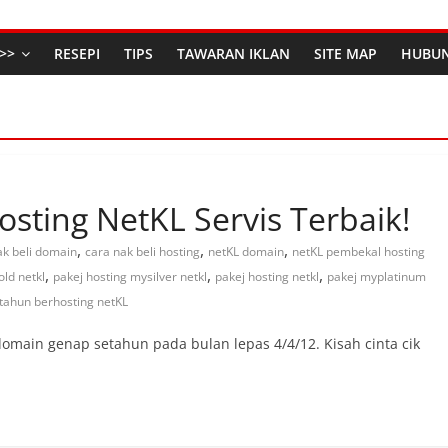
>>
RESEPI
TIPS
TAWARAN IKLAN
SITE MAP
HUBUN
sting NetKL Servis Terbaik!
,
,
,
ak beli domain
cara nak beli hosting
netKL domain
netKL pembekal hosting
,
,
,
ld netkl
pakej hosting mysilver netkl
pakej hosting netkl
pakej myplatinum
tahun berhosting netKL
domain genap setahun pada bulan lepas 4/4/12. Kisah cinta cik