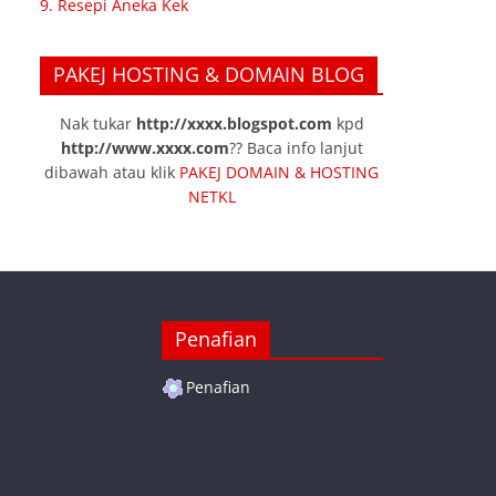
9. Resepi Aneka Kek
PAKEJ HOSTING & DOMAIN BLOG
Nak tukar
http://xxxx.blogspot.com
kpd
http://www.xxxx.com
?? Baca info lanjut
dibawah atau klik
PAKEJ DOMAIN & HOSTING
NETKL
Penafian
Penafian