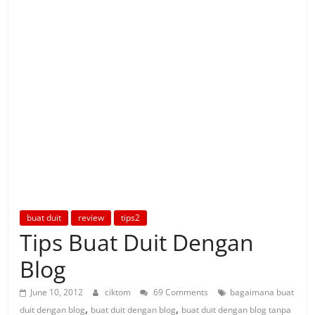
buat duit
review
tips2
Tips Buat Duit Dengan
Blog
June 10, 2012
ciktom
69 Comments
bagaimana buat
,
,
duit dengan blog
buat duit dengan blog
buat duit dengan blog tanpa