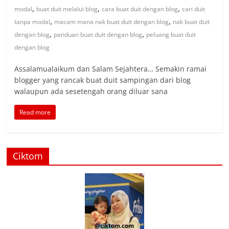
,
,
,
modal
buat duit melalui blog
cara buat duit dengan blog
cari duit
,
,
tanpa modal
macam mana nak buat duit dengan blog
nak buat duit
,
,
dengan blog
panduan buat duit dengan blog
peluang buat duit
dengan blog
Assalamualaikum dan Salam Sejahtera… Semakin ramai
blogger yang rancak buat duit sampingan dari blog
walaupun ada sesetengah orang diluar sana
Read more
Ciktom