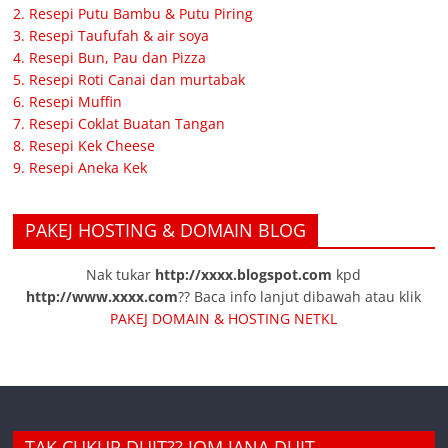
2. Resepi Putu Bambu & Putu Piring
3. Resepi Taufufah & air soya
4. Resepi Bun, Pau dan Pizza
5. Resepi Roti Canai dan murtabak
6. Resepi Muffin
7. Resepi Coklat Buatan Tangan
8. Resepi Kek Cheese
9. Resepi Aneka Kek
PAKEJ HOSTING & DOMAIN BLOG
Nak tukar
http://xxxx.blogspot.com
kpd
http://www.xxxx.com
?? Baca info lanjut dibawah atau klik
PAKEJ DOMAIN & HOSTING NETKL
TAK CUKUP DUIT?? JOM JANA DUIT