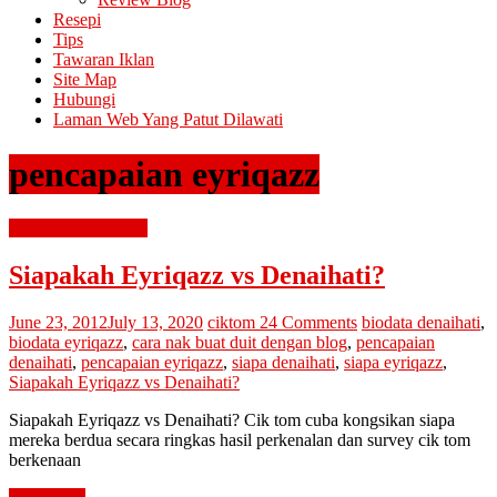
Resepi
Tips
Tawaran Iklan
Site Map
Hubungi
Laman Web Yang Patut Dilawati
pencapaian eyriqazz
contest & giveaway
Siapakah Eyriqazz vs Denaihati?
June 23, 2012
July 13, 2020
ciktom
24 Comments
biodata denaihati
,
biodata eyriqazz
,
cara nak buat duit dengan blog
,
pencapaian
denaihati
,
pencapaian eyriqazz
,
siapa denaihati
,
siapa eyriqazz
,
Siapakah Eyriqazz vs Denaihati?
Siapakah Eyriqazz vs Denaihati? Cik tom cuba kongsikan siapa
mereka berdua secara ringkas hasil perkenalan dan survey cik tom
berkenaan