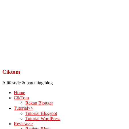
Ciktom
A lifestyle & parenting blog
Home
CikTom
Rakan Blogger
Tutorial>>
Tutorial Blogspot
Tutorial WordPress
Review>>
Review Blog