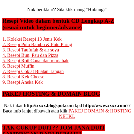
Nak beriklan?? Sila klik ruang "Hubungi"
Resepi Video dalam bentuk CD Lengkap A-Z
(sesuai untuk beginner/advance)
1. Koleksi Resepi 13 Jenis Kek
2. Resepi Putu Bambu & Putu Piring
3. Resepi Taufufah & air soya
4. Resepi Bun, Pau dan Pizza
5. Resepi Roti Canai dan murtabak
6. Resepi Muffin
7. Resepi Coklat Buatan Tangan
8. Resepi Kek Cheese
9. Resepi Aneka Kek
PAKEJ HOSTING & DOMAIN BLOG
Nak tukar
http://xxxx.blogspot.com
kpd
http://www.xxxx.com
??
Baca info lanjut dibawah atau klik
PAKEJ DOMAIN & HOSTING
NETKL
TAK CUKUP DUIT?? JOM JANA DUIT