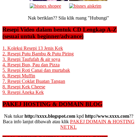
Nak beriklan?? Sila klik ruang "Hubungi"
Resepi Video dalam bentuk CD Lengkap A-Z
(sesuai untuk beginner/advance)
1. Koleksi Resepi 13 Jenis Kek
2. Resepi Putu Bambu & Putu Piring
3. Resepi Taufufah & air soya
4. Resepi Bun, Pau dan Pizza
5. Resepi Roti Canai dan murtabak
6. Resepi Muffin
7. Resepi Coklat Buatan Tangan
8. Resepi Kek Cheese
9. Resepi Aneka Kek
PAKEJ HOSTING & DOMAIN BLOG
Nak tukar
http://xxxx.blogspot.com
kpd
http://www.xxxx.com
??
Baca info lanjut dibawah atau klik
PAKEJ DOMAIN & HOSTING
NETKL