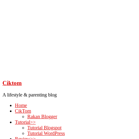
Ciktom
A lifestyle & parenting blog
Home
CikTom
Rakan Blogger
Tutorial>>
Tutorial Blogspot
Tutorial WordPress
Review>>