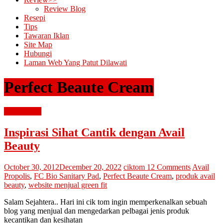
Review Blog
Resepi
Tips
Tawaran Iklan
Site Map
Hubungi
Laman Web Yang Patut Dilawati
Perfect Beaute Cream
review blog
Inspirasi Sihat Cantik dengan Avail
Beauty
October 30, 2012
December 20, 2022
ciktom
12 Comments
Avail
Propolis
,
FC Bio Sanitary Pad
,
Perfect Beaute Cream
,
produk avail
beauty
,
website menjual green fit
Salam Sejahtera.. Hari ini cik tom ingin memperkenalkan sebuah
blog yang menjual dan mengedarkan pelbagai jenis produk
kecantikan dan kesihatan